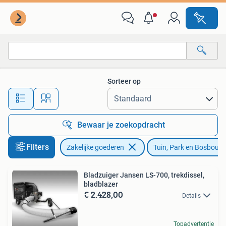
Machines en Bouw | Tuin, Park en Bosbouw
Sorteer op
Alle afstanden…
Bewaar je zoekopdracht
Filters
Zakelijke goederen
Tuin, Park en Bosbouw
Bladzuiger Jansen LS-700, trekdissel,
bladblazer
€ 2.428,00
Details
Topadvertentie