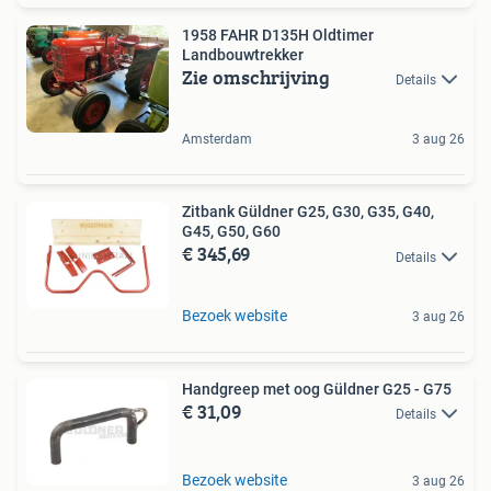
1958 FAHR D135H Oldtimer
Landbouwtrekker
Zie omschrijving
Details
Amsterdam
3 aug 26
Zitbank Güldner G25, G30, G35, G40,
G45, G50, G60
€ 345,69
Details
Bezoek website
3 aug 26
Handgreep met oog Güldner G25 - G75
€ 31,09
Details
Bezoek website
3 aug 26