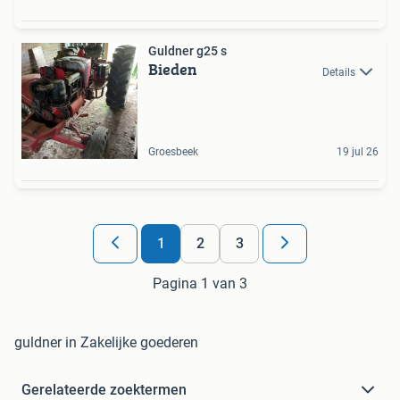
Guldner g25 s
Bieden
Details
Groesbeek
19 jul 26
1
2
3
Pagina 1 van 3
guldner in Zakelijke goederen
Gerelateerde zoektermen