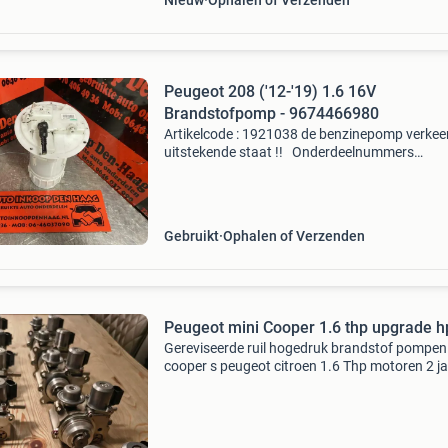
Nieuw
Ophalen of Verzenden
Peugeot 208 ('12-'19) 1.6 16V
Brandstofpomp - 9674466980
Artikelcode : 1921038 de benzinepomp verkeer
uitstekende staat !! Onderdeelnummers
: 9674466980 dit onderdeel is onder andere
geschikt voor : *peugeot 208 • (&#39;12->) 1.
(115 kw /
Gebruikt
Ophalen of Verzenden
Peugeot mini Cooper 1.6 thp upgrade h
Gereviseerde ruil hogedruk brandstof pompen
cooper s peugeot citroen 1.6 Thp motoren 2 j
garantie op de gereviseerde hpfp symptomen
beginstadium van defect werkende hpfp. Slec
starten,slech