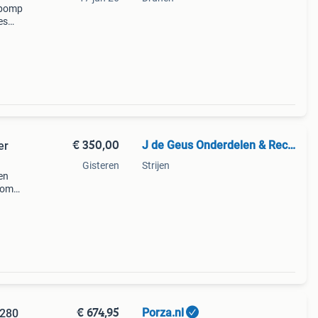
kpomp
es
de,
€ 350,00
J de Geus Onderdelen & Recycling
er
Gisteren
Strijen
en
pomp
ini
rand
€ 674,95
Porza.nl
1280