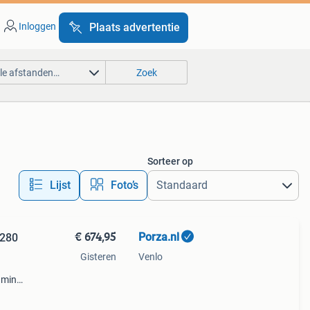
Inloggen
Plaats advertentie
lle afstanden…
Zoek
Sorteer op
Lijst
Foto’s
€ 674,95
Porza.nl
1280
Gisteren
Venlo
mini
08
mer: