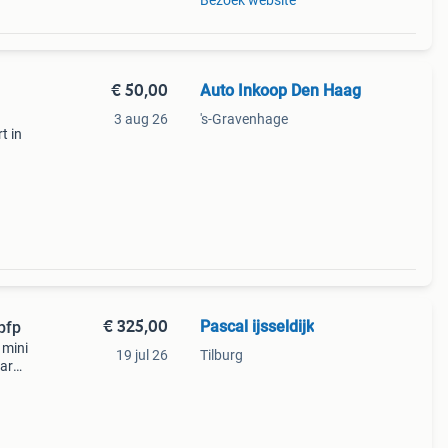
Bezoek website
€ 50,00
Auto Inkoop Den Haag
3 aug 26
's-Gravenhage
t in
6 Thp
€ 325,00
Pascal ijsseldijk
pfp
 mini
19 jul 26
Tilburg
aar
hts