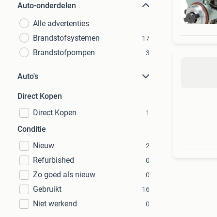
Auto-onderdelen
Alle advertenties
Brandstofsystemen
17
Brandstofpompen
3
Auto's
Direct Kopen
Direct Kopen
1
Conditie
Nieuw
2
Refurbished
0
Zo goed als nieuw
0
Gebruikt
16
Niet werkend
0