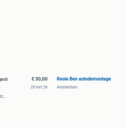
€ 50,00
Rooie Ben autodemontage
geot
20 mrt 26
Amsterdam
32
,
 fwd,