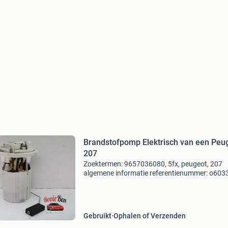
Brandstofpomp Elektrisch van een Peu
207
Zoektermen: 9657036080, 5fx, peugeot, 207
algemene informatie referentienummer: o603
merk: peugeot model: 207 type: 1.6 16V gt thp
hatchback, benzine, 1.598Cc, 110kw (150pk),
ep6dt; 5fx, 2006-
Gebruikt
Ophalen of Verzenden