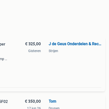
€ 325,00
J de Geus Onderdelen & Recycling
per
Gisteren
Strijen
mp /
08
1.6
€ 350,00
Tom
5F02
17 jun 26
Drunen