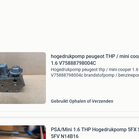
hogedrukpomp peugeot THP / mini coo
1.6 V75888798004C
Hogedrukpomp peugeot thp / mini cooper 1.6
V75888798004c brandstofpomp / benzinepo
mechanisch / hogedrukpomp peugeot 308 30
5008 rcz mini cooper r56 citroen c5 iii motor : 
16V benzine thp (
Gebruikt
Ophalen of Verzenden
PSA/Mini 1.6 THP Hogedrukpomp 5FX 
5FV N14B16