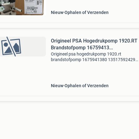
citroën :
Nieuw
Ophalen of Verzenden
Origineel PSA Hogedrukpomp 1920.RT
Brandstofpomp 16759413...
Origineel psa hogedrukpomp 1920.rt
brandstofpomp 1675941380 13517592429
1.6Thp ds4 ds5 9819938580 16 759 413 80
1671940780 peugeot 208 "i" (1.6 Gti) vergelijk
nummer / oe-nummer: bmw : 13
Nieuw
Ophalen of Verzenden