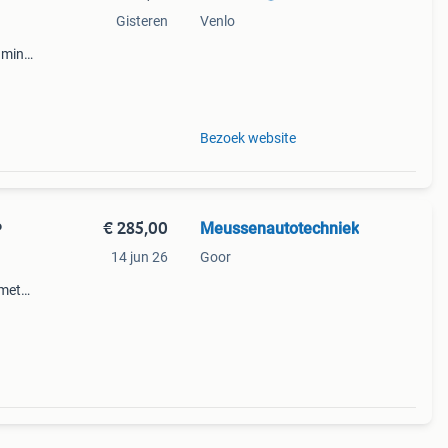
Gisteren
Venlo
mini
08
mer:
Bezoek website
€ 285,00
Meussenautotechniek
P
14 jun 26
Goor
 met
ude
80