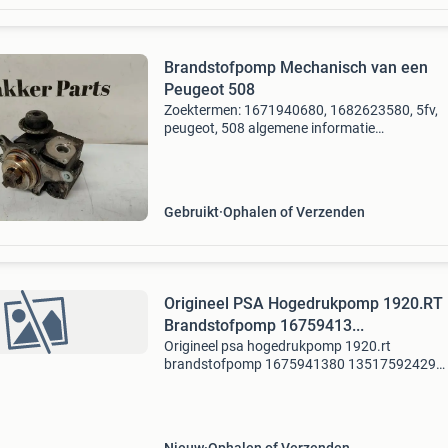
Brandstofpomp Mechanisch van een
Peugeot 508
Zoektermen: 1671940680, 1682623580, 5fv,
peugeot, 508 algemene informatie
referentienummer: o14990 merk: peugeot mod
508 type: 1.6 Thp 16v, combi/o, benzine, 1.59
115kw (156pk), fwd, ep6cdt; 5f
Gebruikt
Ophalen of Verzenden
Origineel PSA Hogedrukpomp 1920.RT
Brandstofpomp 16759413...
Origineel psa hogedrukpomp 1920.rt
brandstofpomp 1675941380 13517592429
1.6Thp ds4 ds5 9819938580 16 759 413 80
1671940780 peugeot 208 "i" (1.6 Gti) vergelijk
nummer / oe-nummer: bmw : 13