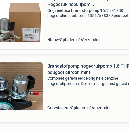
Hogedrukinspuitpom...
Origineel psa brandstofpomp 1675941280
hogedrukinspuitpomp 13517588879 peugeot 
citroen 9819938480 1920.ll 1920ll peugeot 5
"i,sw" (1.6 Thp) vergelijking nummer / oe-num
citroën :
Nieuw
Ophalen of Verzenden
Brandstofpomp hogedrukpomp 1.6 TH
peugeot citroen mini
Compleet gereviseerde originele benzine
hogedrukpompen. Deze zijn uitgebreid getest
12maand garantie. €285 ex btw incl retour o
pomp! Oa foutcode p0088 p0300 p1336 p28
p0087 (brandstofdr
Gereviseerd
Ophalen of Verzenden