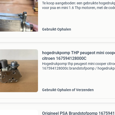
Te koop aangeboden: een gebruikte hogedru
voor psa en mini 1.6 Thp motoren, met de cod
5fx, 5f02, 5fv en n14b16. Deze pomp is in goe
gebruikte staat en functioneert naar behoren.
Ideaal als
Gebruikt
Ophalen
hogedrukpomp THP peugeot mini coop
citroen 167594128000C
Hogedrukpomp thp peugeot mini cooper citro
167594128000c brandstofpomp / hogedruk
/ benzinepomp peugeot 308 3008 5008 rcz m
cooper r56 citroen c5 iii citroen c4 picasso / g
picasso motor
Gebruikt
Ophalen of Verzenden
Origineel PSA Brandstofpomp 167594