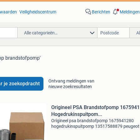
waarden
Veiligheidscentrum
Berichten
Meldingen
Alle categorieën…
A
thp brandstofpomp'
Ontvang meldingen van
r je zoekopdracht
nieuwe zoekresultaten
Origineel PSA Brandstofpomp 167594
Hogedrukinspuitpom...
Origineel psa brandstofpomp 1675941280
hogedrukinspuitpomp 13517588879 peugeot 
citroen 9819938480 1920.ll 1920ll peugeot 5
"i,sw" (1.6 Thp) vergelijking nummer / oe-num