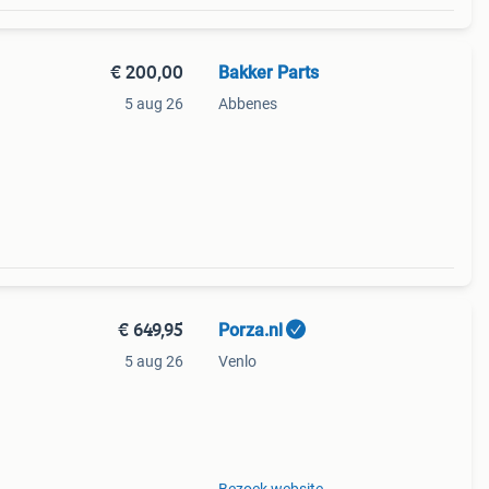
€ 200,00
Bakker Parts
5 aug 26
Abbenes
el:
8Cc,
€ 649,95
Porza.nl
5 aug 26
Venlo
ing