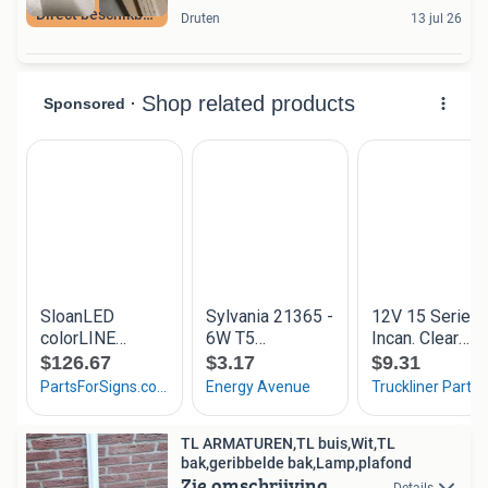
Direct beschikbaar
Druten
13 jul 26
TL ARMATUREN,TL buis,Wit,TL
bak,geribbelde bak,Lamp,plafond
Zie omschrijving