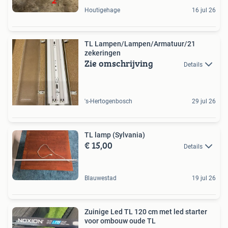
Houtigehage
16 jul 26
TL Lampen/Lampen/Armatuur/21
zekeringen
Zie omschrijving
Details
's-Hertogenbosch
29 jul 26
TL lamp (Sylvania)
€ 15,00
Details
Blauwestad
19 jul 26
Zuinige Led TL 120 cm met led starter
voor ombouw oude TL