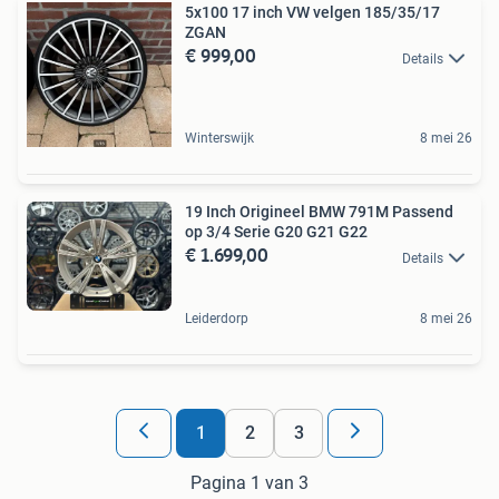
5x100 17 inch VW velgen 185/35/17
ZGAN
€ 999,00
Details
Winterswijk
8 mei 26
19 Inch Origineel BMW 791M Passend
op 3/4 Serie G20 G21 G22
€ 1.699,00
Details
Leiderdorp
8 mei 26
1
2
3
Pagina 1 van 3