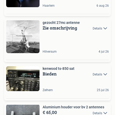
Haarlem
6 aug 26
gezocht 27mc antenne
Zie omschrijving
Details
Hilversum
4 jul 26
kenwood ts-850 sat
Bieden
Details
Zelhem
25 jul 26
Aluminium houder voor bv 2 antennes
€ 65,00
Details