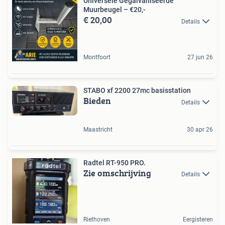
Universele Gegalvaniseerde
Muurbeugel – €20,-
€ 20,00
Details
Montfoort
27 jun 26
STABO xf 2200 27mc basisstation
Bieden
Details
Maastricht
30 apr 26
Radtel RT-950 PRO.
Zie omschrijving
Details
Riethoven
Eergisteren