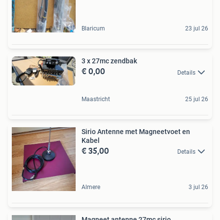
Blaricum
23 jul 26
3 x 27mc zendbak
€ 0,00
Details
Maastricht
25 jul 26
Sirio Antenne met Magneetvoet en
Kabel
€ 35,00
Details
Almere
3 jul 26
Magneet antenne 27mc sirio