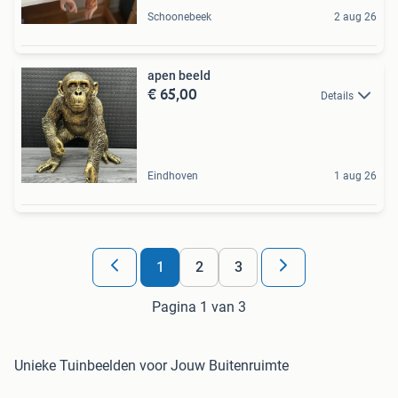
Schoonebeek
2 aug 26
apen beeld
€ 65,00
Details
Eindhoven
1 aug 26
1
2
3
Pagina 1 van 3
Unieke Tuinbeelden voor Jouw Buitenruimte