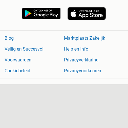
Blog
Marktplaats Zakelijk
Veilig en Succesvol
Help en Info
Voorwaarden
Privacyverklaring
Cookiebeleid
Privacyvoorkeuren
Over Marktplaats
Werken bij
Perskamer
Adevinta
2dehands
2ememain
Sitemap