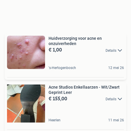
Huidverzorging voor acne en
onzuiverheden
€ 1,00
Details
's-Hertogenbosch
12 mei 26
Acne Studios Enkellaarzen - Wit/Zwart
Geprint Leer
€ 155,00
Details
Heerlen
11 mei 26