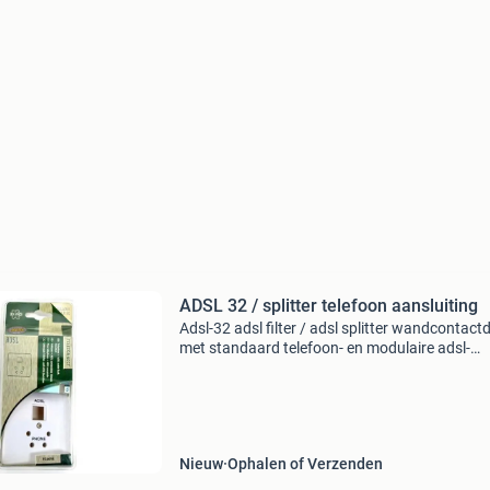
ADSL 32 / splitter telefoon aansluiting
Adsl-32 adsl filter / adsl splitter wandcontact
met standaard telefoon- en modulaire adsl-
aansluiting. In dichte verpakking. Vraagprijs: 
per stuk of 10% korting bij afname van meer d
st
Nieuw
Ophalen of Verzenden