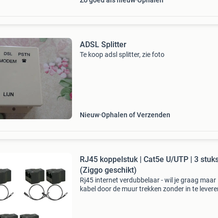
Zo goed als nieuw
Ophalen
ADSL Splitter
Te koop adsl splitter, zie foto
Nieuw
Ophalen of Verzenden
RJ45 koppelstuk | Cat5e U/UTP | 3 stuk
(Ziggo geschikt)
Rj45 internet verdubbelaar - wil je graag maar
kabel door de muur trekken zonder in te lever
je internetsnelheid? Dit koppelstukje zorgt erv
dat jij 2 kabels vanuit je router naar het verbin