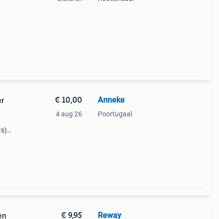
€ 10,00
Anneke
er
4 aug 26
Poortugaal
ts)
kking.
€ 9,95
Reway
en