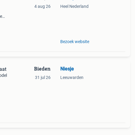
4 aug 26
Heel Nederland
te
De
Bezoek website
Bieden
Niesje
aat
odel
31 jul 26
Leeuwarden
ijn,
kaar