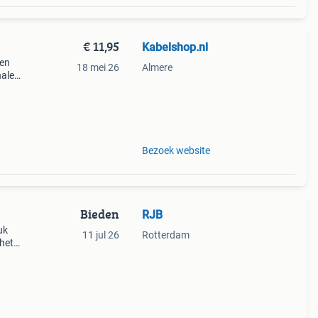
€ 11,95
Kabelshop.nl
ten
18 mei 26
Almere
nalen
ef je
Bezoek website
Bieden
RJB
uk
11 jul 26
Rotterdam
 het