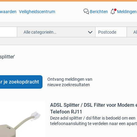
waarden
Veiligheidscentrum
Berichten
Meldingen
Alle categorieën…
A
plitter'
Ontvang meldingen van
r je zoekopdracht
nieuwe zoekresultaten
ADSL Splitter / DSL Filter voor Modem 
Telefoon RJ11
Deze adsl splitter / dsl filter is bedoeld om een
telefoonaansluiting te verdelen naar een apar
aansluiting voor een modem en een telefoon. 
adapter heeft een rj11 line-ingang en twee