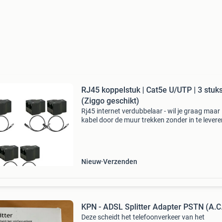
RJ45 koppelstuk | Cat5e U/UTP | 3 stuk
(Ziggo geschikt)
Rj45 internet verdubbelaar - wil je graag maar
kabel door de muur trekken zonder in te lever
je internetsnelheid? Dit koppelstukje zorgt erv
dat jij 2 kabels vanuit je router naar het verbin
Nieuw
Verzenden
KPN - ADSL Splitter Adapter PSTN (A.C
Deze scheidt het telefoonverkeer van het