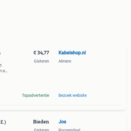
€ 34,77
Kabelshop.nl
s
Gisteren
Almere
 1
en op
oor
Topadvertentie
Bezoek website
Bieden
Jos
.E.)
Gisteren
Roosendaal