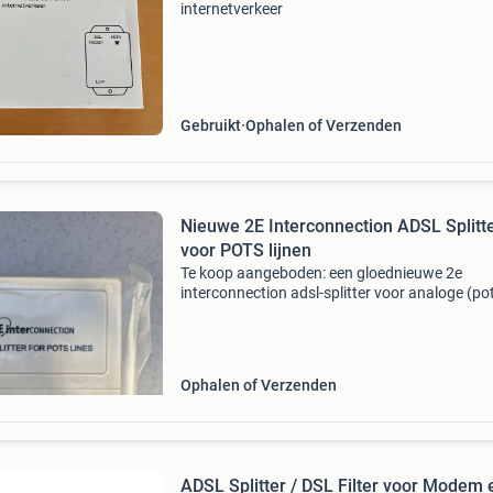
internetverkeer
Gebruikt
Ophalen of Verzenden
Nieuwe 2E Interconnection ADSL Splitt
voor POTS lijnen
Te koop aangeboden: een gloednieuwe 2e
interconnection adsl-splitter voor analoge (po
telefoonlijnen. Deze splitter is nog nieuw,
ongebruikt en zit geseald in de originele verpa
Ideaal als ve
Ophalen of Verzenden
ADSL Splitter / DSL Filter voor Modem 