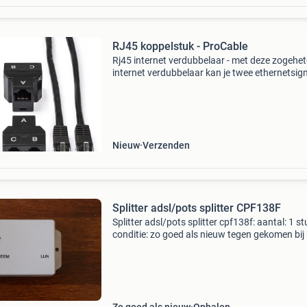
RJ45 koppelstuk - ProCable
Rj45 internet verdubbelaar - met deze zogehe
internet verdubbelaar kan je twee ethernetsig
over dezelfde cat5e utp kabel verzenden. Zo ho
niet twee maar slechts é -é -n kabel te trekken.
Nieuw
Verzenden
Splitter adsl/pots splitter CPF138F
Splitter adsl/pots splitter cpf138f: aantal: 1 st
conditie: zo goed als nieuw tegen gekomen bij
opruimen van een zolder. Bij opsturen zijn de
verzendkosten voor de koper.