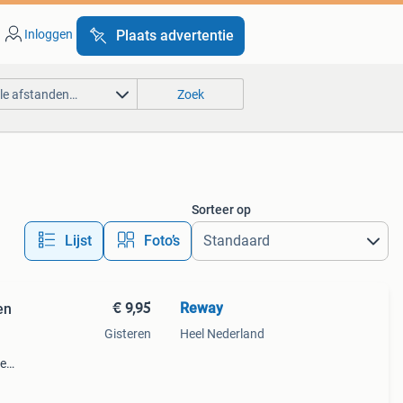
Inloggen
Plaats advertentie
lle afstanden…
Zoek
Sorteer op
Lijst
Foto’s
€ 9,95
Reway
en
Gisteren
Heel Nederland
te
De