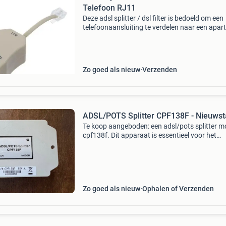
Telefoon RJ11
Deze adsl splitter / dsl filter is bedoeld om een
telefoonaansluiting te verdelen naar een apar
aansluiting voor een modem en een telefoon. 
adapter heeft een rj11 line-ingang en twee
uitgangen vo
Zo goed als nieuw
Verzenden
ADSL/POTS Splitter CPF138F - Nieuwst
Te koop aangeboden: een adsl/pots splitter m
cpf138f. Dit apparaat is essentieel voor het
scheiden van adsl- en telefoonsignalen op één l
waardoor beide diensten storingsvrij naast el
kunn
Zo goed als nieuw
Ophalen of Verzenden