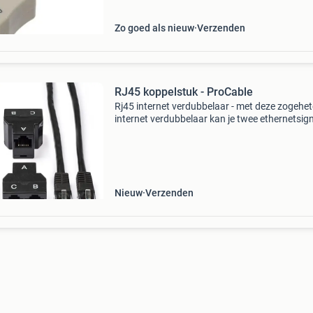
uitgangen vo
Zo goed als nieuw
Verzenden
RJ45 koppelstuk - ProCable
Rj45 internet verdubbelaar - met deze zogehe
internet verdubbelaar kan je twee ethernetsig
over dezelfde cat5e utp kabel verzenden. Zo ho
niet twee maar slechts é -é -n kabel te trekken.
Nieuw
Verzenden