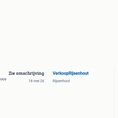
Zie omschrijving
VerkoopRijsenhout
doos
18 mei 26
Rijsenhout
3 euro
an 4