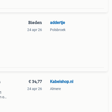
Bieden
addertje
24 apr 26
Polsbroek
€ 34,77
Kabelshop.nl
s
24 apr 26
Almere
 1
en op
oor