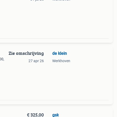
Zie omschrijving
de klein
00,
27 apr 26
Werkhoven
€ 325,00
gsk