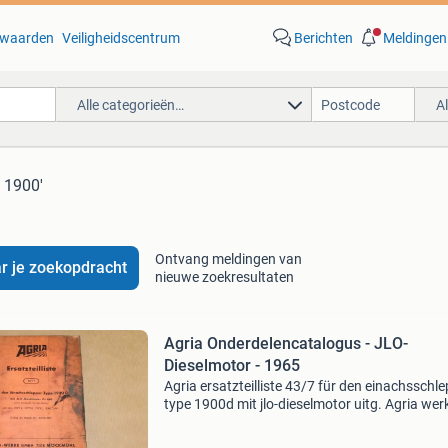
waarden
Veiligheidscentrum
Berichten
Meldingen
Alle categorieën…
A
a 1900'
Ontvang meldingen van
r je zoekopdracht
nieuwe zoekresultaten
Agria Onderdelencatalogus - JLO-
Dieselmotor - 1965
Agria ersatzteilliste 43/7 für den einachsschl
type 1900d mit jlo-dieselmotor uitg. Agria werk
circa 1965 uitgebreid en rijk geïllustreerd, 65 p
En in gebruikte staat. Zie ook mijn andere a