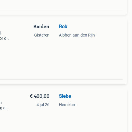
Bieden
Rob
,
Gisteren
Alphen aan den Rijn
or de
eking
kspo
€ 400,00
Siebe
en
4 jul 26
Hemelum
ag een