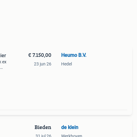
€ 7.150,00
Heumo B.V.
ier
k ex
23 jun 26
Hedel
Bieden
de klein
31 jul 26
Werkhoven