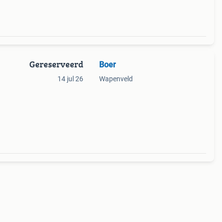
Gereserveerd
Boer
14 jul 26
Wapenveld