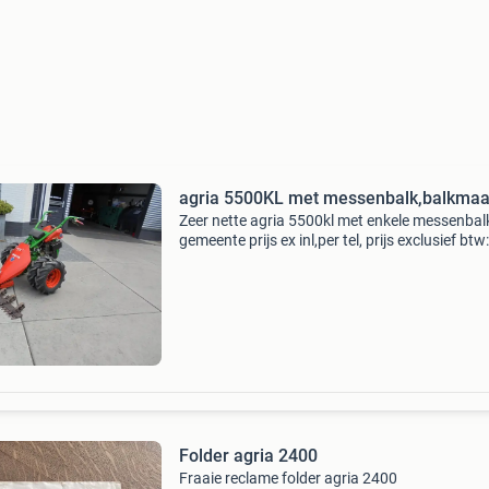
agria 5500KL met messenbalk,balkmaa
Zeer nette agria 5500kl met enkele messenbal
gemeente prijs ex inl,per tel, prijs exclusief btw:
€7150 deze advertentie is afkomstig van agri
trader .nl
Folder agria 2400
Fraaie reclame folder agria 2400