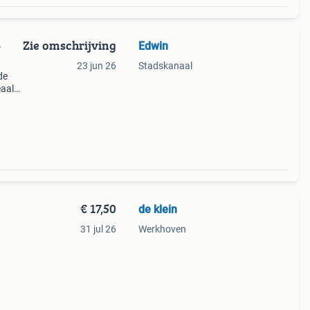
Zie omschrijving
Edwin
-
23 jun 26
Stadskanaal
de
eaal
elt,
erige
€ 17,50
de klein
31 jul 26
Werkhoven