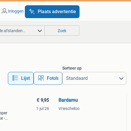
Inloggen
Plaats advertentie
lle afstanden…
Zoek
Sorteer op
Lijst
Foto’s
€ 9,95
Bardamu
1 jul 26
Vriescheloo
epper
e -
ag.