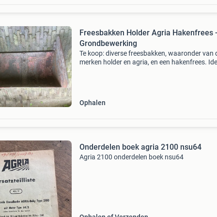
Freesbakken Holder Agria Hakenfrees 
Grondbewerking
Te koop: diverse freesbakken, waaronder van 
merken holder en agria, en een hakenfrees. Id
voor grondbewerking in de akkerbouw, bollente
boomteelt, fruitteelt, vollegrondsgroente en ov
Ophalen
Onderdelen boek agria 2100 nsu64
Agria 2100 onderdelen boek nsu64