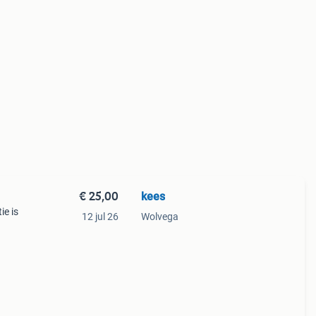
€ 25,00
kees
ie is
12 jul 26
Wolvega