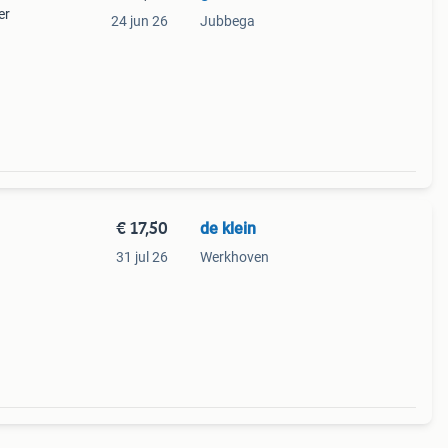
er
24 jun 26
Jubbega
€ 17,50
de klein
31 jul 26
Werkhoven