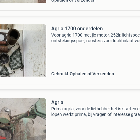
Ophalen of Verzenden
Agria 1700 onderdelen
Voor agria 1700 met jlo motor, 252lr, lichtspoel
ontstekingsspoel, roosters voor luchtinlaat vo
koeling. Startkrans, nok op krukas voor ontst
bakje met diverse bouten en moeren. Ontstee
Gebruikt
Ophalen of Verzenden
Agria
Prima agria, voor de liefhebber het is starten 
lopen werkt prima, bij vragen of interesse gra
berichtje