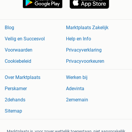
Blog
Marktplaats Zakelijk
Veilig en Succesvol
Help en Info
Voorwaarden
Privacyverklaring
Cookiebeleid
Privacyvoorkeuren
Over Marktplaats
Werken bij
Perskamer
Adevinta
2dehands
2ememain
Sitemap
Marktplaats is, voor zover wettelijk toegestaan, niet aansprakelijk