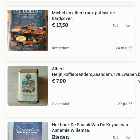
Michel en albert roux.patisserie
hardcover.
€ 17,50
Details
Rotterdam
24 mei 26
Albert
Heijn,koffiebranders,Zaandam,1895,wapen,ko
€ 7,00
D
Oldemarkt
22 jul 26
Het boek De Smaak Van De Keyser van
Annemie Willemse.
Bieden
Details