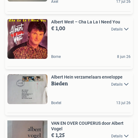
Axel
17 jul 26
Albert West – Cha La La I Need You
€ 1,00
Details
Borne
8 jun 26
Albert Hein verzamelaars enveloppe
Bieden
Details
Boxtel
13 jul 26
VAN EN OVER COUPERUS door Albert
Vogel
€ 1,25
Details