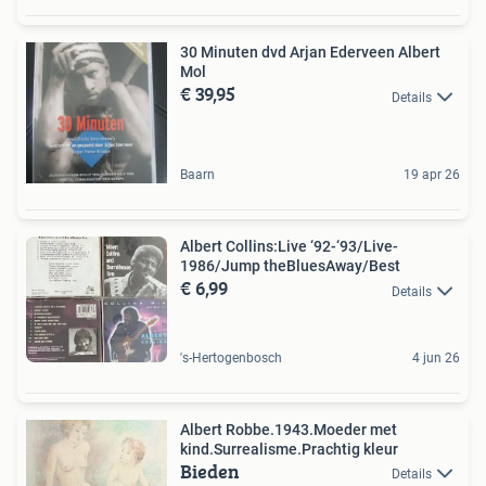
30 Minuten dvd Arjan Ederveen Albert
Mol
€ 39,95
Details
Baarn
19 apr 26
Albert Collins:Live ‘92-‘93/Live-
1986/Jump theBluesAway/Best
€ 6,99
Details
's-Hertogenbosch
4 jun 26
Albert Robbe.1943.Moeder met
kind.Surrealisme.Prachtig kleur
Bieden
Details