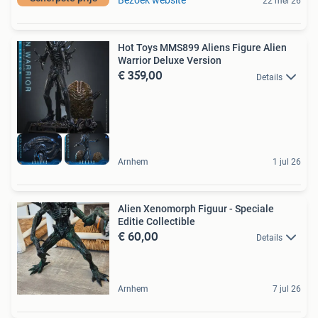
Bezoek website
22 mei 26
Hot Toys MMS899 Aliens Figure Alien
Warrior Deluxe Version
€ 359,00
Details
Arnhem
1 jul 26
Alien Xenomorph Figuur - Speciale
Editie Collectible
€ 60,00
Details
Arnhem
7 jul 26