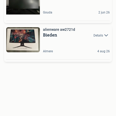
Gouda
2 jun 26
alienware aw2721d
Bieden
Details
Almere
4 aug 26