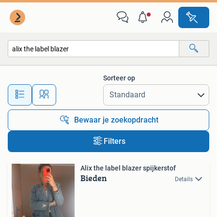
Alle categorieën…
Sorteer op
Alle afstanden…
Bewaar je zoekopdracht
Filters
Alix the label blazer spijkerstof
Bieden
Details