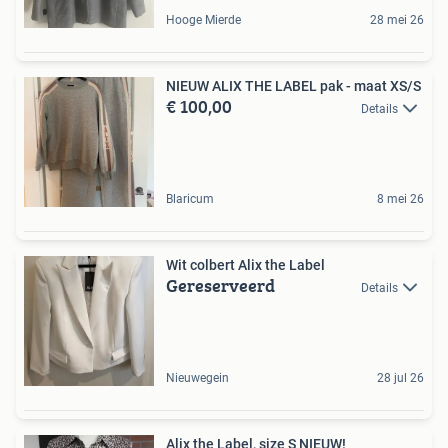
Hooge Mierde
28 mei 26
NIEUW ALIX THE LABEL pak - maat XS/S
€ 100,00
Details
Blaricum
8 mei 26
Wit colbert Alix the Label
Gereserveerd
Details
Nieuwegein
28 jul 26
Alix the Label, size S NIEUW!