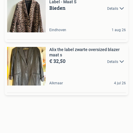
Label - Maat S
Bieden
Details
Eindhoven
1 aug 26
Alix the label zwarte oversized blazer
maat s
€ 32,50
Details
Alkmaar
4 jul 26