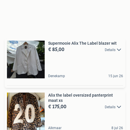
Supermooie Alix The Label blazer wit
€ 85,00
Details
Denekamp
15 jun 26
Alix the label oversized panterprint
maat xs
€ 175,00
Details
Alkmaar
8 jul 26