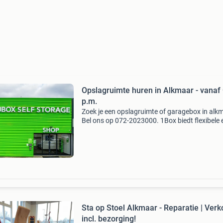
Opslagruimte huren in Alkmaar - vanaf
p.m.
Zoek je een opslagruimte of garagebox in alk
Bel ons op 072-2023000. 1Box biedt flexibele 
veilige opslagoplossingen voor particulieren e
bedrijven, al vanaf 1m2. Voordelen van onze
opslagruim
Sta op Stoel Alkmaar - Reparatie | Ver
incl. bezorging!