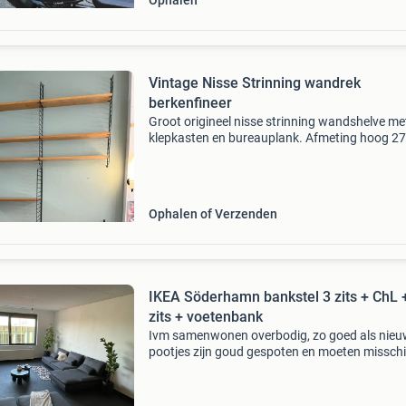
Ophalen
Vintage Nisse Strinning wandrek
berkenfineer
Groot origineel nisse strinning wandshelve me
klepkasten en bureauplank. Afmeting hoog 2
diep 20-45 cm breed 160 - 240 cm berkenfineer
goede vintage staat richtprijs:1000
Ophalen of Verzenden
IKEA Söderhamn bankstel 3 zits + ChL 
zits + voetenbank
Ivm samenwonen overbodig, zo goed als nieu
pootjes zijn goud gespoten en moeten missch
even overgespoten worden als het je stoort of
nieuwe pootjes kopen bij ikea. Hoezen van de
kunnen in de