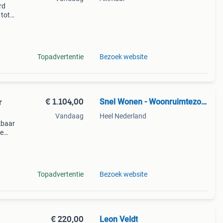
rd
 tot
g van
Topadvertentie
Bezoek website
€ 1.104,00
Snel Wonen - Woonruimtezoekservice
r
Vandaag
Heel Nederland
kbaar
ze
deze
n
Topadvertentie
Bezoek website
€ 220,00
Leon Veldt