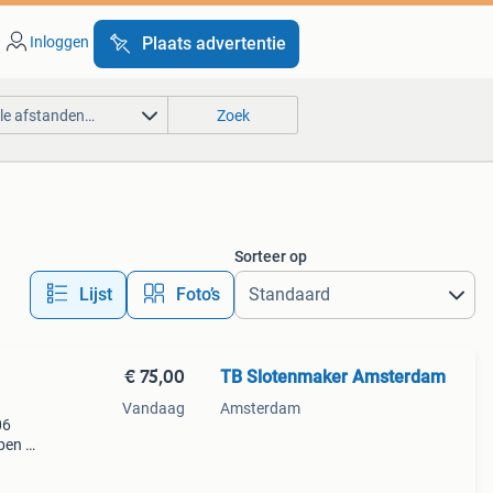
Inloggen
Plaats advertentie
lle afstanden…
Zoek
Sorteer op
Lijst
Foto’s
€ 75,00
TB Slotenmaker Amsterdam
Vandaag
Amsterdam
06
pen -
bij
slot