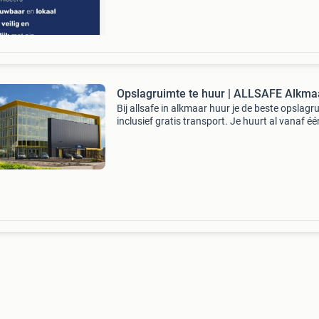
kapot
Opslagruimte te huur | ALLSAFE Alkma
Bij allsafe in alkmaar huur je de beste opslagr
inclusief gratis transport. Je huurt al vanaf éé
week en de opslagruimte is wekelijks opzegba
voordelen van allsafe: uniek alarm per unit we