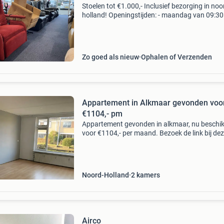
Stoelen tot €1.000,- Inclusief bezorging in noo
holland! Openingstijden: - maandag van 09:30
13:30 - donderdag van 09:30 tot 13:30 - vrijda
10:30 tot 17:00 - zaterdag van 09:30 tot 17:
Zo goed als nieuw
Ophalen of Verzenden
Appartement in Alkmaar gevonden voo
€1104,- pm
Appartement gevonden in alkmaar, nu beschi
voor €1104,- per maand. Bezoek de link bij de
advertentie en bekijk alle eigenschappen van 
woonruimte en meer gevonden woonruimtes i
alkmaa
Noord-Holland
2
kamers
Airco