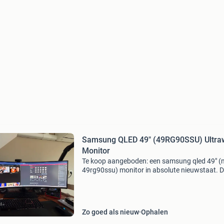
Samsung QLED 49" (49RG90SSU) Ultra
Monitor
Te koop aangeboden: een samsung qled 49" (
49rg90ssu) monitor in absolute nieuwstaat. 
indrukwekkende ultrawide monitor wordt gele
inclusief een monitorarm, de originele standa
Zo goed als nieuw
Ophalen