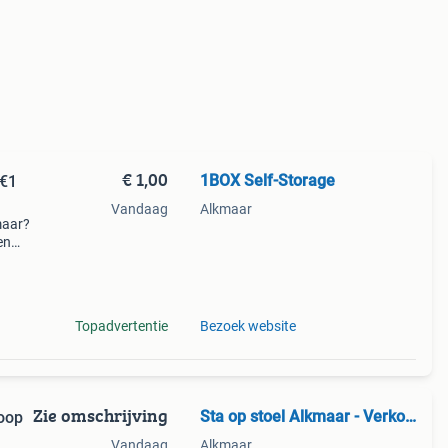
€ 1,00
1BOX Self-Storage
 €1
Vandaag
Alkmaar
maar?
en
n
Topadvertentie
Bezoek website
Zie omschrijving
Sta op stoel Alkmaar - Verkoop | Inruil | Reparatie
koop
Vandaag
Alkmaar