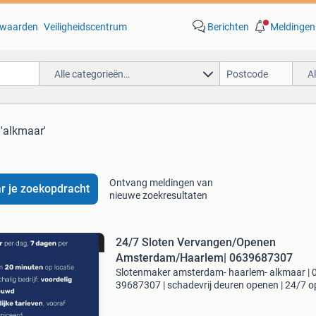
waarden
Veiligheidscentrum
Berichten
Meldingen
Alle categorieën…
A
 'alkmaar'
Ontvang meldingen van
r je zoekopdracht
nieuwe zoekresultaten
24/7 Sloten Vervangen/Openen
Amsterdam/Haarlem| 0639687307
Slotenmaker amsterdam- haarlem- alkmaar | 
39687307 | schadevrij deuren openen | 24/7 o
prijs vooraf. Betalen met pin bel: 06 39687307 
spoed binnen 30 minuten aanwezig. Diensten: 