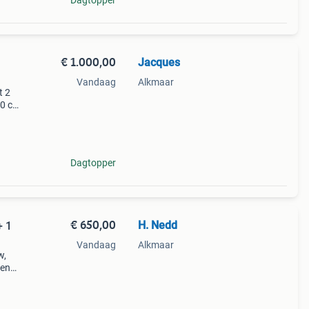
Dagtopper
€ 1.000,00
Jacques
Vandaag
Alkmaar
t 2
70 cm
. In
Dagtopper
€ 650,00
H. Nedd
+ 1
Vandaag
Alkmaar
w,
ien
 bank