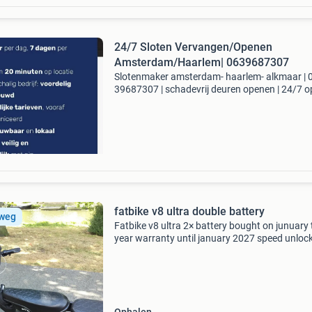
24/7 Sloten Vervangen/Openen
Amsterdam/Haarlem| 0639687307
Slotenmaker amsterdam- haarlem- alkmaar | 
39687307 | schadevrij deuren openen | 24/7 o
prijs vooraf. Betalen met pin bel: 06 39687307 
spoed binnen 30 minuten aanwezig. Diensten: 
kapot
fatbike v8 ultra double battery
 weg
Fatbike v8 ultra 2× battery bought on junuary 
year warranty until january 2027 speed unlock
50km you can use kill switch to go back to 2
instantly