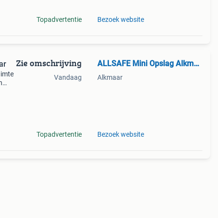
Topadvertentie
Bezoek website
Zie omschrijving
ALLSAFE Mini Opslag Alkmaar
ar
uimte
Vandaag
Alkmaar
n
ar. De
Topadvertentie
Bezoek website