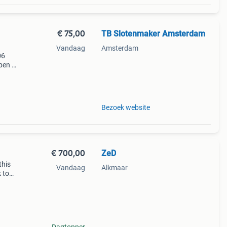
€ 75,00
TB Slotenmaker Amsterdam
Vandaag
Amsterdam
06
pen -
bij
slot
Bezoek website
€ 700,00
ZeD
this
Vandaag
Alkmaar
 to
5/km