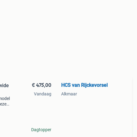
€ 475,00
HCS van Rijckevorsel
wide
Vandaag
Alkmaar
model
Deze
verd
ard en
Dagtopper