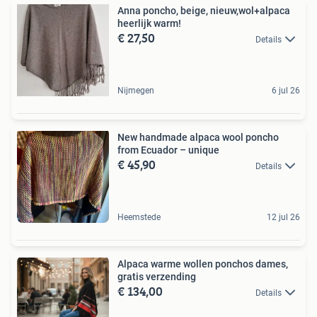
Anna poncho, beige, nieuw,wol+alpaca
heerlijk warm!
€ 27,50
Details
Nijmegen
6 jul 26
New handmade alpaca wool poncho
from Ecuador – unique
€ 45,90
Details
Heemstede
12 jul 26
Alpaca warme wollen ponchos dames,
gratis verzending
€ 134,00
Details