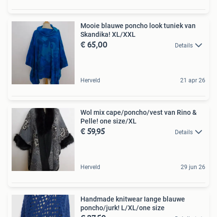
Mooie blauwe poncho look tuniek van
Skandika! XL/XXL
€ 65,00
Details
Herveld
21 apr 26
Wol mix cape/poncho/vest van Rino &
Pelle! one size/XL
€ 59,95
Details
Herveld
29 jun 26
Handmade knitwear Iange blauwe
poncho/jurk! L/XL/one size