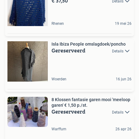
€ 37,50
Details
Rhenen
19 mei 26
Isla Ibiza People omslagdoek/poncho
Gereserveerd
Details
Woerden
16 jun 26
8 Klossen fantasie garen mooi 'meeloop
garen' € 1,50 p./st.
Gereserveerd
Details
Warffum
26 apr 26