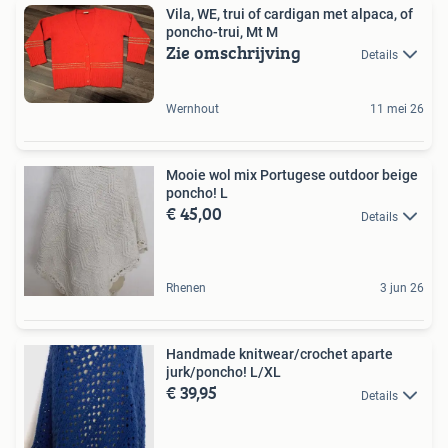
Vila, WE, trui of cardigan met alpaca, of
poncho-trui, Mt M
Zie omschrijving
Details
Wernhout
11 mei 26
Mooie wol mix Portugese outdoor beige
poncho! L
€ 45,00
Details
Rhenen
3 jun 26
Handmade knitwear/crochet aparte
jurk/poncho! L/XL
€ 39,95
Details