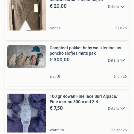
€ 20,00
Details
Meppel
7 jul 26
Compleet pakket baby wol kleding jas
poncho slofjes muts pak
€ 300,00
Details
Elst Ut
6 jun 26
100 gr Rowan Fine lace Suri Alpaca/
Fine merino 800m nld 2-4
€ 7,50
Details
Warffum
26 apr 26