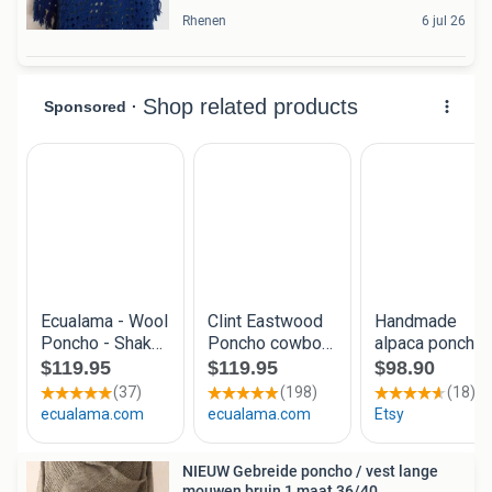
Rhenen
6 jul 26
NIEUW Gebreide poncho / vest lange
mouwen bruin 1 maat 36/40