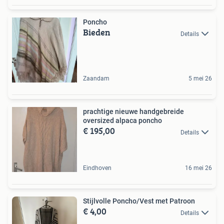
Poncho
Bieden
Details
Zaandam
5 mei 26
prachtige nieuwe handgebreide
oversized alpaca poncho
€ 195,00
Details
Eindhoven
16 mei 26
Stijlvolle Poncho/Vest met Patroon
€ 4,00
Details