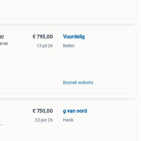
€ 795,00
Vuurdelig
t!
al en
13 jul 26
Beilen
h
90.5
Bezoek website
€ 750,00
g van oord
22 jun 26
Hank
s
g