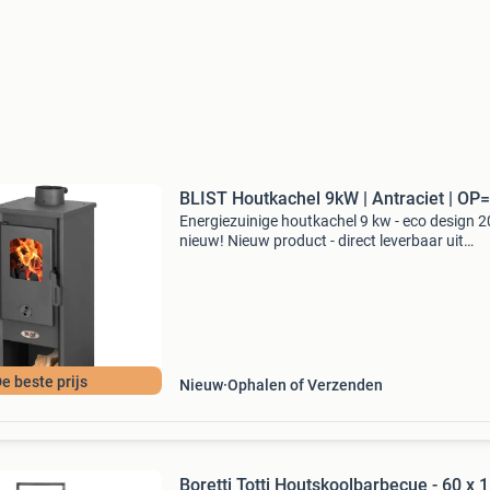
BLIST Houtkachel 9kW | Antraciet | OP
Energiezuinige houtkachel 9 kw - eco design 2
nieuw! Nieuw product - direct leverbaar uit
voorraad. Maximale verwarming tot 9 kw (ges
voor ruimtes tot 63 m) voldoet aan eco design
2022 en bi
e beste prijs
Nieuw
Ophalen of Verzenden
Boretti Totti Houtskoolbarbecue - 60 x 