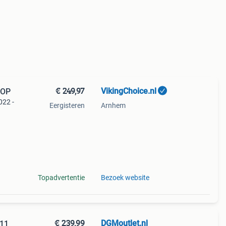
€ 249,97
VikingChoice.nl
=OP
022 -
Eergisteren
Arnhem
chikt
Topadvertentie
Bezoek website
€ 239,99
DGMoutlet.nl
111