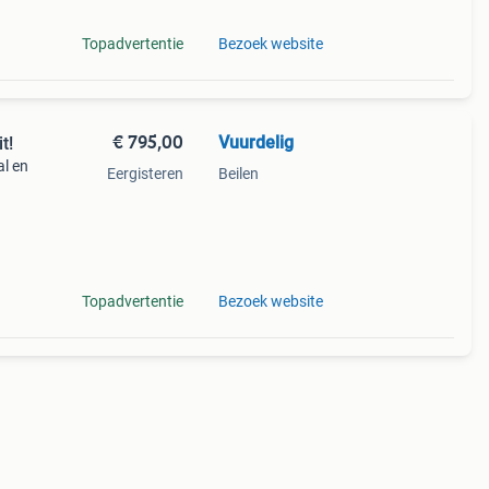
Topadvertentie
Bezoek website
€ 795,00
Vuurdelig
t!
al en
Eergisteren
Beilen
h
90.5
Topadvertentie
Bezoek website