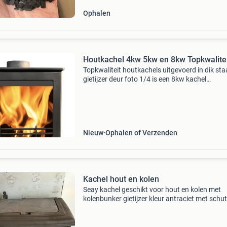
Ophalen
Houtkachel 4kw 5kw en 8kw Topkwalitei
Topkwaliteit houtkachels uitgevoerd in dik sta
gietijzer deur foto 1/4 is een 8kw kachel
specificatie:8kw afmetingen: 490w*362d*530
vermogen: 8 kw rendement: 79.20% Gewicht: 
Kg boven en ach
Nieuw
Ophalen of Verzenden
Kachel hout en kolen
Seay kachel geschikt voor hout en kolen met
kolenbunker gietijzer kleur antraciet met schut
rooster je krijgt er ook nog 3a4 cub hout foto i
slecht door reflectie kachel is gekeurd is weini
gebruikt