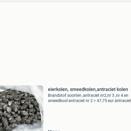
eierkolen, smeedkolen,antraciet kolen
Brandstof soorten ,antraciet nr2,nr 3 ,nr 4 en
smeedkool antraciet nr 2 = 47,75 eur antraciet
= 47,75 eur antraciet nr 4 = 45,50 eur smeedk
35,50 eur -------------------------- ------------