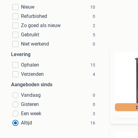
Nieuw
10
Refurbished
0
Zo goed als nieuw
2
Gebruikt
5
Niet werkend
0
Levering
Ophalen
15
Verzenden
4
Aangeboden sinds
Vandaag
0
Gisteren
0
D
Een week
3
Altijd
16