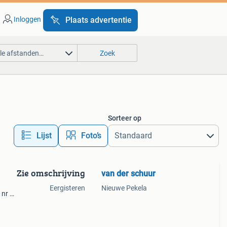
Inloggen
Plaats advertentie
lle afstanden…
Zoek
Sorteer op
Lijst
Foto’s
Zie omschrijving
van der schuur
Eergisteren
Nieuwe Pekela
 nr 3
olen =