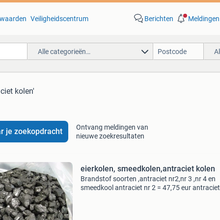
waarden
Veiligheidscentrum
Berichten
Meldingen
Alle categorieën…
A
ciet kolen'
Ontvang meldingen van
r je zoekopdracht
nieuwe zoekresultaten
eierkolen, smeedkolen,antraciet kolen
Brandstof soorten ,antraciet nr2,nr 3 ,nr 4 en
smeedkool antraciet nr 2 = 47,75 eur antraciet
= 47,75 eur antraciet nr 4 = 45,50 eur smeedk
35,50 eur -------------------------- ------------