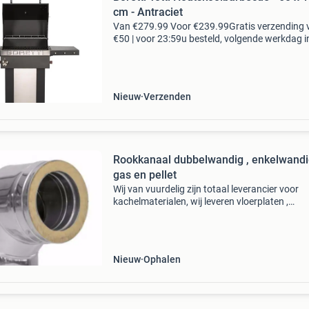
cm - Antraciet
Van €279.99 Voor €239.99Gratis verzending 
€50 | voor 23:59u besteld, volgende werkdag i
let op! Dit artkel kan vanwage het formaat en/
gewicht enkel worden afgehaald bij o
Nieuw
Verzenden
Rookkanaal dubbelwandig , enkelwandi
gas en pellet
Wij van vuurdelig zijn totaal leverancier voor
kachelmaterialen, wij leveren vloerplaten ,
schuifpijpen , dubbelwandig , enkelwandig , fle
dubbel en enkel gedraaid. Verlopen van alle m
Conce
Nieuw
Ophalen