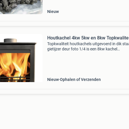
Nieuw
Houtkachel 4kw 5kw en 8kw Topkwalitei
Topkwaliteit houtkachels uitgevoerd in dik sta
gietijzer deur foto 1/4 is een 8kw kachel
specificatie:8kw afmetingen: 490w*362d*530
vermogen: 8 kw rendement: 79.20% Gewicht: 
Kg boven en ach
Nieuw
Ophalen of Verzenden