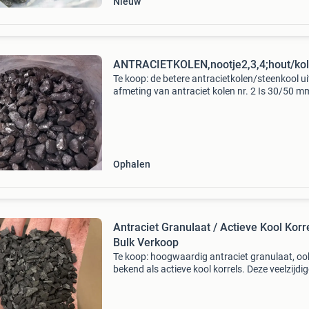
Nieuw
ANTRACIETKOLEN,nootje2,3,4;hout/kol
Te koop: de betere antracietkolen/steenkool uit
afmeting van antraciet kolen nr. 2 Is 30/50 m
kolen nr. 3 Is 20/30 mm. De afmeting van antr
Ophalen
Antraciet Granulaat / Actieve Kool Korre
Bulk Verkoop
Te koop: hoogwaardig antraciet granulaat, oo
bekend als actieve kool korrels. Deze veelzijdi
zwarte granulaatkorrels zijn ideaal voor diver
toepassingen, waaronder waterzuivering,
vijverfilters,