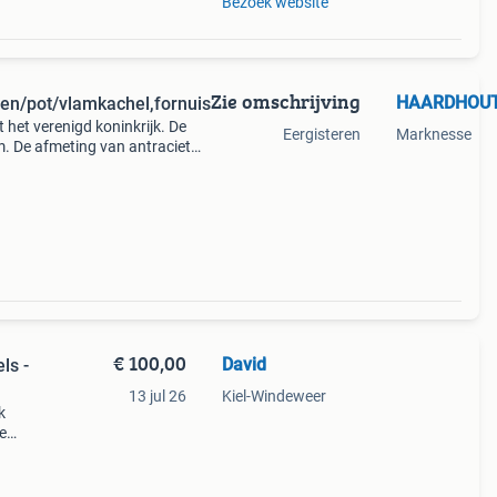
Bezoek website
Zie omschrijving
HAARDHOUT
en/pot/vlamkachel,fornuis
 het verenigd koninkrijk. De
Eergisteren
Marknesse
m. De afmeting van antraciet
aciet
€ 100,00
David
ls -
13 jul 26
Kiel-Windeweer
k
ge
se