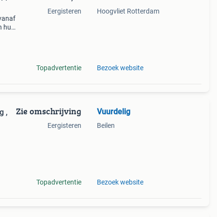
Eergisteren
Hoogvliet Rotterdam
vanaf
n huis
of
Topadvertentie
Bezoek website
Zie omschrijving
Vuurdelig
g ,
Eergisteren
Beilen
xibel
aten.
Topadvertentie
Bezoek website