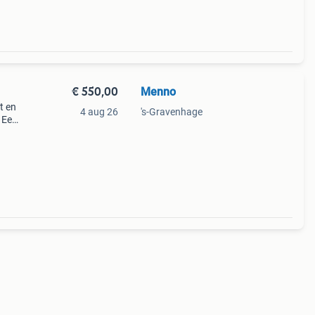
€ 550,00
Menno
t en
4 aug 26
's-Gravenhage
. Een
De