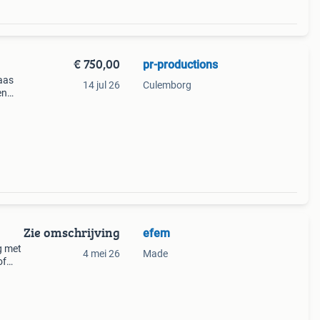
€ 750,00
pr-productions
aas
14 jul 26
Culemborg
en
Zie omschrijving
efem
g met
4 mei 26
Made
of
de