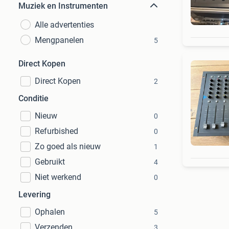
Muziek en Instrumenten
Alle advertenties
Mengpanelen
5
Direct Kopen
Direct Kopen
2
Conditie
Nieuw
0
Refurbished
0
Zo goed als nieuw
1
Gebruikt
4
Niet werkend
0
Levering
Ophalen
5
Verzenden
3