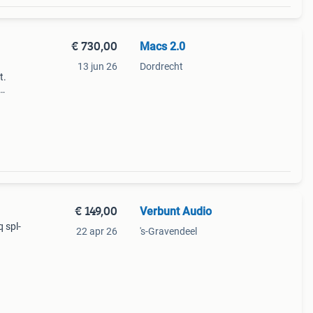
€ 730,00
Macs 2.0
13 jun 26
Dordrecht
t.
centie
er
€ 149,00
Verbunt Audio
q spl-
22 apr 26
's-Gravendeel