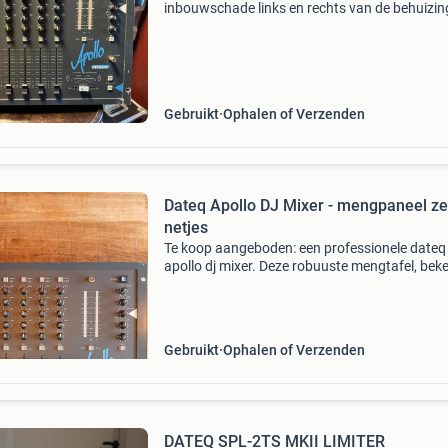
inbouwschade links en rechts van de behuizin
maar is verder compleet en werkt verder naar
behoren. Liefst ophalen maar versturen is ook
mogelijk, verzending
Gebruikt
Ophalen of Verzenden
Dateq Apollo DJ Mixer - mengpaneel ze
netjes
Te koop aangeboden: een professionele dateq
apollo dj mixer. Deze robuuste mengtafel, bek
om zijn betrouwbaarheid en uitstekende
geluidskwaliteit, is ideaal voor zowel beginne
als ervaren dj&
Gebruikt
Ophalen of Verzenden
DATEQ SPL-2TS MKII LIMITER