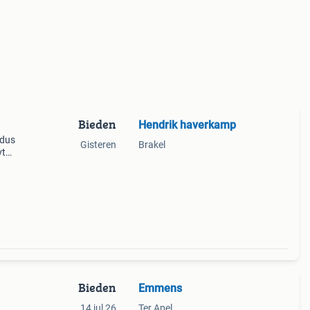
Bieden
Hendrik haverkamp
 dus
Gisteren
Brakel
vt
Bieden
Emmens
14 jul 26
Ter Apel