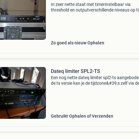
In zeer nette staat met timerinstelbaar via
threshold en outputverschillende niveaus op ti
programmeerbaar (besturing via pc
mogelijk)verzegelbaaraansluitingen: xlr in / ou
inputformaat: 19&qu
Zo goed als nieuw
Ophalen
Dateq limiter SPL2-TS
Een nog nette dateq limiter spl2-ts aangeboden
de ts versie kan je de tijdzone&#39;s zelf via d
dateq software aanpassen. Kenner heeft gee
verdere uitleg nodig doe een bod naar waarde
Gebruikt
Ophalen of Verzenden