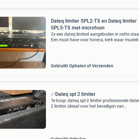
Dateq limiter SPL2-TS en Dateq limiter
SPL5-TS met microfoon
2x een dateq limited aangeboden in nette staa
Een must have voor horeca, kerk waar muziek
gedraaid wordt. 1) Dateq limiter spl2-ts met li
om de instellingen te veranderen 2) dates limit
spl5
Gebruikt
Ophalen of Verzenden
✅Dateq spl 2 limiter
Te koop: dateq spl-2 limiter professionele date
2 limiter, ideaal voor het beveiligen van
geluidsinstallaties en het voorkomen van
oversturing. Veel gebruikt in horeca, clubs en
installaties waar