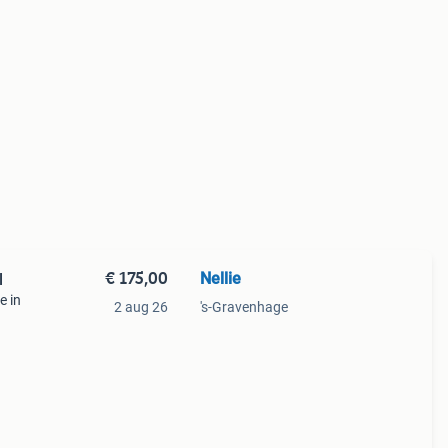
€ 175,00
Nellie
l
e in
2 aug 26
's-Gravenhage