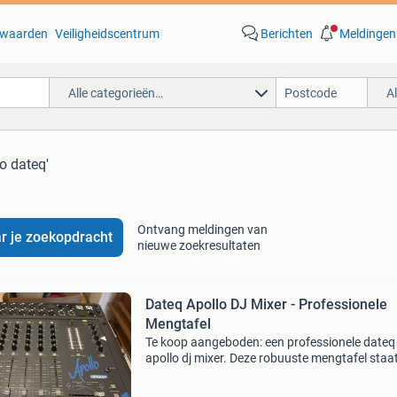
waarden
Veiligheidscentrum
Berichten
Meldingen
Alle categorieën…
A
lo dateq'
Ontvang meldingen van
r je zoekopdracht
nieuwe zoekresultaten
Dateq Apollo DJ Mixer - Professionele
Mengtafel
Te koop aangeboden: een professionele dateq
apollo dj mixer. Deze robuuste mengtafel staa
bekend om zijn uitstekende geluidskwaliteit en
betrouwbaarheid, ideaal voor zowel live optre