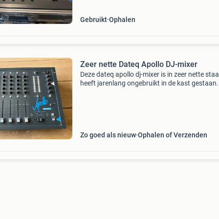
als studio g
Gebruikt
Ophalen
Zeer nette Dateq Apollo DJ-mixer
Deze dateq apollo dj-mixer is in zeer nette staa
heeft jarenlang ongebruikt in de kast gestaan
klassieker voor de liefhebber of verzamelaar. 
mixer is volledig functioneel en klaar voor een
Zo goed als nieuw
Ophalen of Verzenden