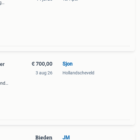
g
€ 700,00
Sjon
er
3 aug 26
Hollandscheveld
end
nde
Bieden
JM