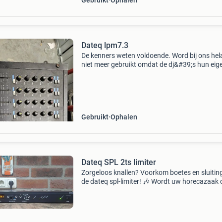
Gebruikt
Ophalen
Dateq lpm7.3
De kenners weten voldoende. Word bij ons hel
niet meer gebruikt omdat de dj&#39;s hun eig
controller hebben.
Gebruikt
Ophalen
Dateq SPL 2ts limiter
Zorgeloos knallen? Voorkom boetes en sluitin
de dateq spl-limiter! 🎶 Wordt uw horecazaak 
evenementenlocatie geplaagd door
geluidsklachten? Zorg dat het volume binnen 
perken blijft zonder i