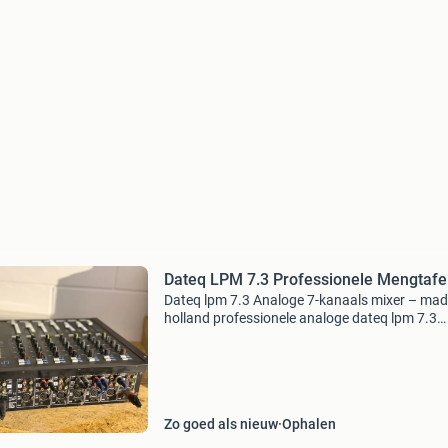
Dateq LPM 7.3 Professionele Mengtafe
Dateq lpm 7.3 Analoge 7-kanaals mixer – mad
holland professionele analoge dateq lpm 7.3
Mengtafel. Bekend om de uitstekende
geluidskwaliteit en gebouwd voor jarenlang
intensief gebruik. Ideaal voo
Zo goed als nieuw
Ophalen