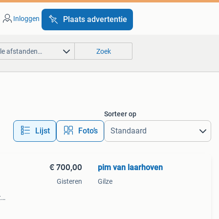
Inloggen
Plaats advertentie
lle afstanden…
Zoek
Sorteer op
Lijst
Foto’s
€ 700,00
pim van laarhoven
Gisteren
Gilze
t
dens