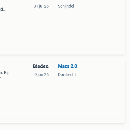
31 jul 26
Schijndel
jd
t, mic
Bieden
Macs 2.0
. Bij
9 jun 26
Dordrecht
e
n
 en ko