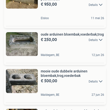
€ 950,00
Details
Elsloo
11 mei 26
oude arduinen bloembak,voederbak,trog
€ 250,00
Details
Maldegem, BE
12 jun 26
mooie oude dubbele arduinen
bloembak,trog,voederbak
€ 500,00
Details
Maldegem, BE
27 jun 26