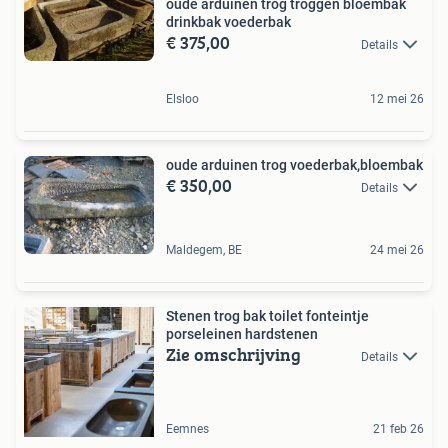
oude arduinen trog troggen bloembak
drinkbak voederbak
€ 375,00
Details
Elsloo
12 mei 26
oude arduinen trog voederbak,bloembak
€ 350,00
Details
Maldegem, BE
24 mei 26
Stenen trog bak toilet fonteintje
porseleinen hardstenen
Zie omschrijving
Details
Eemnes
21 feb 26