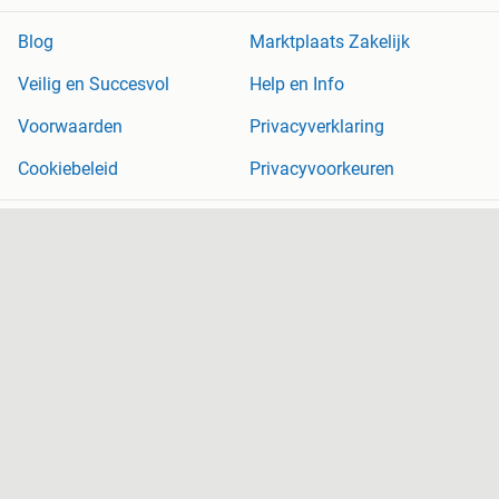
Blog
Marktplaats Zakelijk
Veilig en Succesvol
Help en Info
Voorwaarden
Privacyverklaring
Cookiebeleid
Privacyvoorkeuren
Over Marktplaats
Werken bij
Perskamer
Adevinta
2dehands
2ememain
Sitemap
Marktplaats is, voor zover wettelijk toegestaan, niet aansprakelijk
voor (gevolg)schade die voortkomt uit het gebruik van deze site,
dan wel uit fouten of ontbrekende functionaliteiten op deze site.
Copyright © 2026 Marktplaats B.V. Alle rechten voorbehouden.