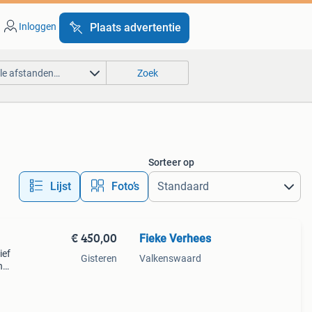
Inloggen
Plaats advertentie
lle afstanden…
Zoek
Sorteer op
Lijst
Foto’s
€ 450,00
Fieke Verhees
ief
Gisteren
Valkenswaard
n