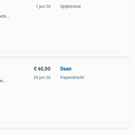
1 jun 26
Spijkenisse
.
orm.
€ 65,00
Daan
n
26 jun 26
Papendrecht
en
alles