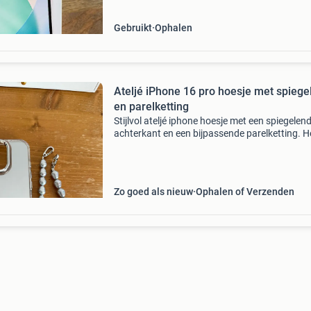
Gebruikt
Ophalen
Ateljé iPhone 16 pro hoesje met spiege
en parelketting
Stijlvol ateljé iphone hoesje met een spiegelen
achterkant en een bijpassende parelketting. H
hoesje is gemaakt van kunststof en biedt goe
bescherming voor je telefoon. De parelketting 
afneem
Zo goed als nieuw
Ophalen of Verzenden