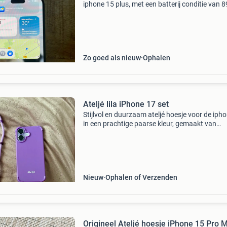
iphone 15 plus, met een batterij conditie van 
Beeldscherm is zo goed als nieuw, zijkanten 
enkele deukjes. Inclusief originele doos ateljé
Zo goed als nieuw
Ophalen
Ateljé lila iPhone 17 set
Stijlvol en duurzaam ateljé hoesje voor de iph
in een prachtige paarse kleur, gemaakt van
gerecycled materiaal. Compleet met een bijpa
lila koord voor extra draaggemak en een trend
look. ?
Nieuw
Ophalen of Verzenden
Origineel Ateljé hoesje iPhone 15 Pro 