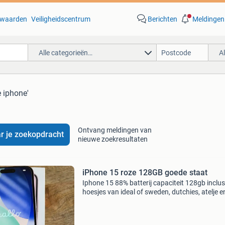
waarden
Veiligheidscentrum
Berichten
Meldingen
Alle categorieën…
A
e iphone'
Ontvang meldingen van
r je zoekopdracht
nieuwe zoekresultaten
iPhone 15 roze 128GB goede staat
Iphone 15 88% batterij capaciteit 128gb inclus
hoesjes van ideal of sweden, dutchies, atelje e
burga.