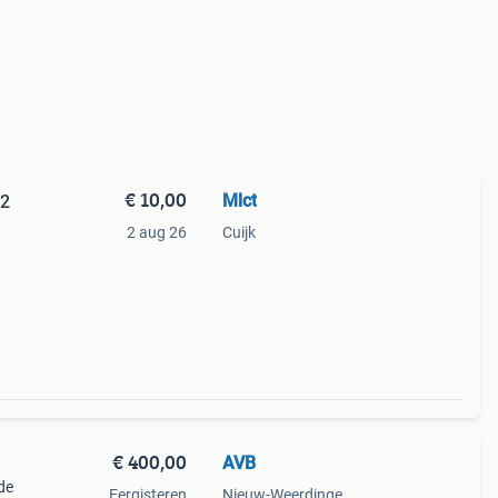
€ 10,00
Mlct
12
2 aug 26
Cuijk
€ 400,00
AVB
de
Eergisteren
Nieuw-Weerdinge