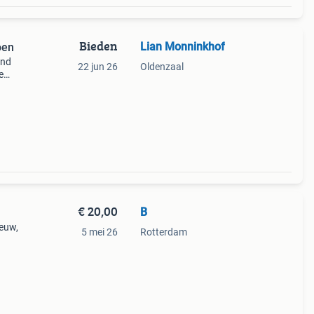
Bieden
Lian Monninkhof
oen
end
22 jun 26
Oldenzaal
e
esje
€ 20,00
B
ieuw,
5 mei 26
Rotterdam