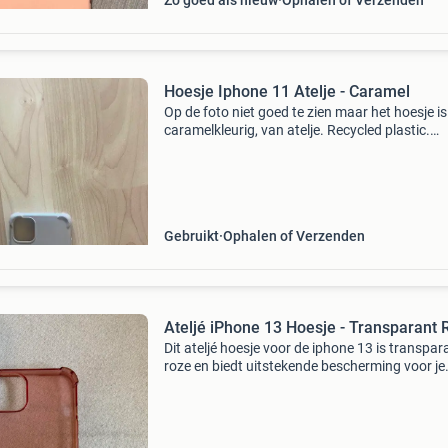
Zo goed als nieuw
Ophalen of Verzenden
Hoesje Iphone 11 Atelje - Caramel
Op de foto niet goed te zien maar het hoesje is
caramelkleurig, van atelje. Recycled plastic.
Gebruikt maar zeker nog goed voor een tweed
ronde. Kan naar een afhaalpunt gestuurd wo
om te besparen
Gebruikt
Ophalen of Verzenden
Ateljé iPhone 13 Hoesje - Transparant 
Dit ateljé hoesje voor de iphone 13 is transpar
roze en biedt uitstekende bescherming voor je
telefoon. Het hoesje is gemaakt van duurzaa
kunststof en heeft een stijlvol design met het a
logo