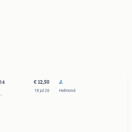
€ 12,50
J.
 14
18 jul 26
Helmond
rzaam