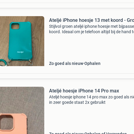
Ateljé iPhone hoesje 13 met koord - Gr
Stijlvol groen ateljé iphone hoesje met bijpass
koord. Ideaal om je telefoon altijd bij de hand t
hebben en tegelijkertijd te beschermen. Het ho
is in uitstekende staat en van hoge kwaliteit.
Zo goed als nieuw
Ophalen
Ateljé hoesje iPhone 14 Pro max
Ateljé hoesje iphone 14 pro max zo goed als n
in zeer goede staat 2x gebruikt