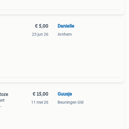
€ 5,00
Danielle
23 jun 26
Arnhem
e
rden
€ 15,00
Guusje
Roze
ant
11 mei 26
Beuningen Gld
m
teljé