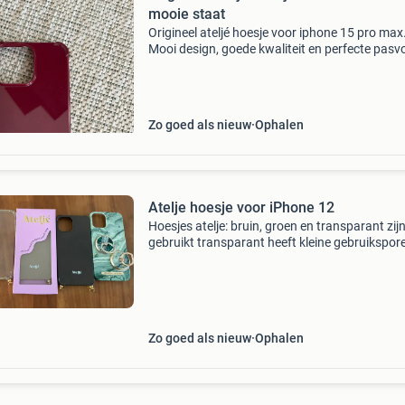
mooie staat
Origineel ateljé hoesje voor iphone 15 pro max
Mooi design, goede kwaliteit en perfecte pasv
In goede staat.
Zo goed als nieuw
Ophalen
Atelje hoesje voor iPhone 12
Hoesjes atelje: bruin, groen en transparant zij
gebruikt transparant heeft kleine gebruikspor
caramel nieuw in doos los te koop of allemaal
tegelijk hoesje ideal of sweden inclusief ringen 
vo
Zo goed als nieuw
Ophalen