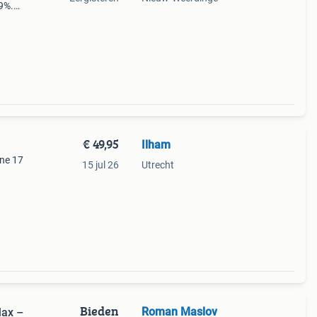
89%.
hebben
€ 49,95
Ilham
one 17
15 jul 26
Utrecht
ssend
y
Bieden
Roman Maslov
Max –