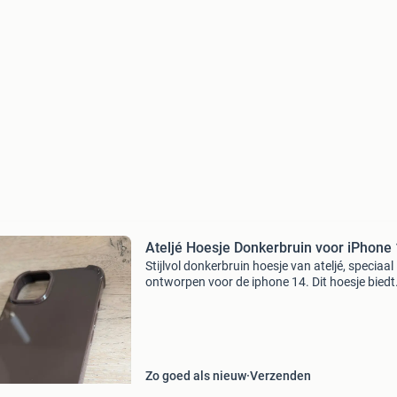
Ateljé Hoesje Donkerbruin voor iPhone
Stijlvol donkerbruin hoesje van ateljé, speciaal
ontworpen voor de iphone 14. Dit hoesje biedt
goede bescherming en geeft je telefoon een
elegante uitstraling. Het is gemaakt van duu
materiaal en
Zo goed als nieuw
Verzenden