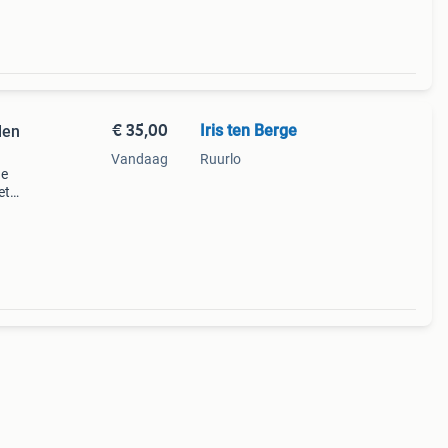
€ 35,00
Iris ten Berge
len
Vandaag
Ruurlo
de
et
de
is