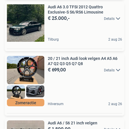
Audi A6 3.0 TFSI 2012 Quattro
Exclusive-S S6/RS6 Limousine
€ 25.000,-
Details
Tilburg
2 aug 26
20 / 21 inch Audi look velgen A4 A5 A6
A7 Q2 Q3 Q5 Q7 Q8
€ 699,00
Details
Zomeractie
Hilversum
2 aug 26
Audi A6 / S6 21 inch velgen
€ 1.800,00