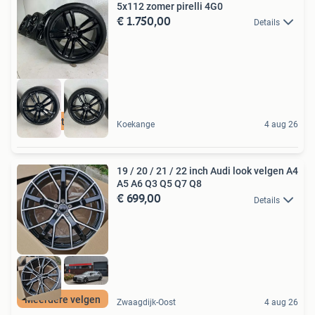
5x112 zomer pirelli 4G0
€ 1.750,00
Details
Laagste prijs
Koekange
4 aug 26
19 / 20 / 21 / 22 inch Audi look velgen A4
A5 A6 Q3 Q5 Q7 Q8
€ 699,00
Details
Meerdere velgen
Zwaagdijk-Oost
4 aug 26