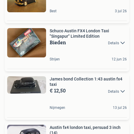
Best
3 jul 26
Schuco Austin FX4 London Taxi
"Singapur" Limited Edition
Bieden
Details
Strijen
12 jun 26
James bond Collection 1:43 austin fx4
taxi
€ 12,50
Details
Nijmegen
13 jul 26
Austin fx4 london taxi, persuad 3 inch
(14)