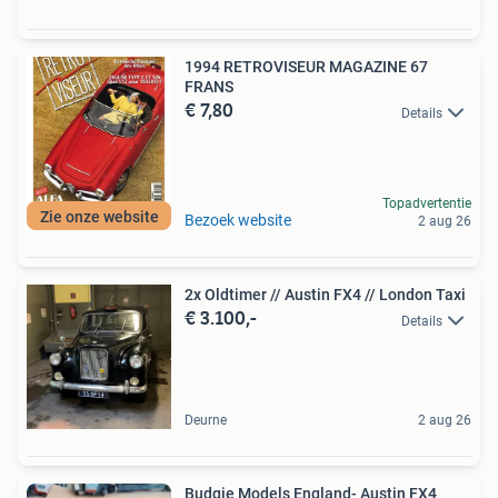
1994 RETROVISEUR MAGAZINE 67
FRANS
€ 7,80
Details
Topadvertentie
Zie onze website
Bezoek website
2 aug 26
2x Oldtimer // Austin FX4 // London Taxi
€ 3.100,-
Details
Deurne
2 aug 26
Budgie Models England- Austin FX4