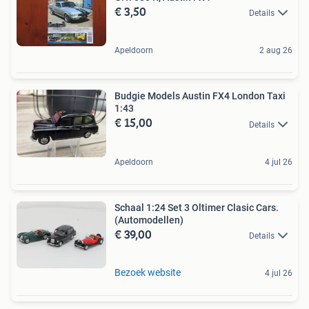
€ 3,50
Details
Apeldoorn
2 aug 26
Budgie Models Austin FX4 London Taxi
1:43
€ 15,00
Details
Apeldoorn
4 jul 26
Schaal 1:24 Set 3 Oltimer Clasic Cars.
(Automodellen)
€ 39,00
Details
Bezoek website
4 jul 26