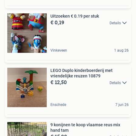
Uitzoeken € 0.19 per stuk
€ 0,19
Details
Vinkeveen
1 aug 26
LEGO Duplo kinderboerderij met
vriendelijke reuzen 10879
€ 12,50
Details
Enschede
7 jun 26
9 konijnen te koop vlaamse reus mix
hand tam