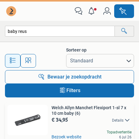
Alle categorieën…
Sorteer op
Alle afstanden…
Bewaar je zoekopdracht
Filters
Welch Allyn Manchet Flexiport 1-sl 7 x
10 cm baby (6)
€ 34,95
Details
Topadvertentie
Bezoek website
6 jul 26