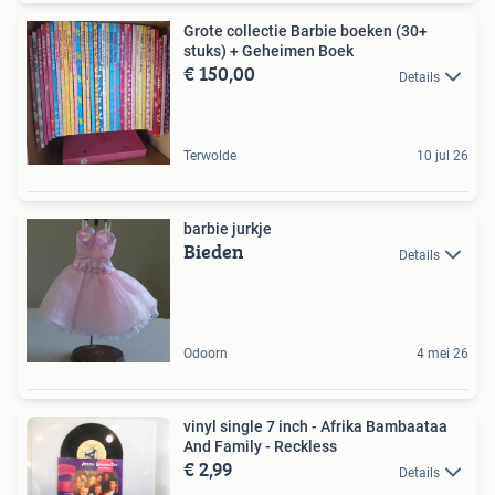
Grote collectie Barbie boeken (30+
stuks) + Geheimen Boek
€ 150,00
Details
Terwolde
10 jul 26
barbie jurkje
Bieden
Details
Odoorn
4 mei 26
vinyl single 7 inch - Afrika Bambaataa
And Family - Reckless
€ 2,99
Details