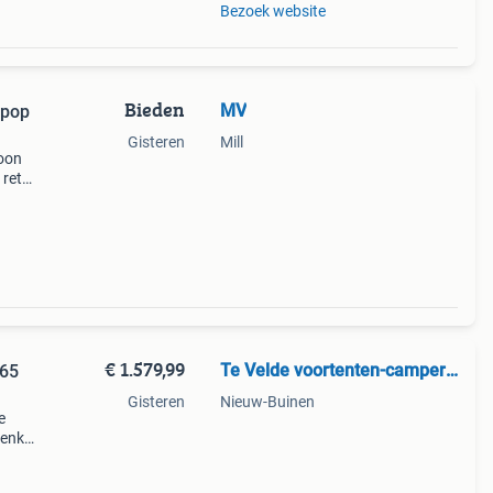
Bezoek website
Bieden
MV
rpop
Gisteren
Mill
foon
 retro
€ 1.579,99
Te Velde voortenten-campertent
365
Gisteren
Nieuw-Buinen
e
 enkel
t
everd