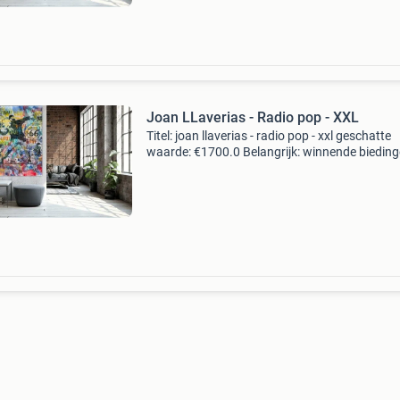
Joan LLaverias - Radio pop - XXL
Titel: joan llaverias - radio pop - xxl geschatte
waarde: €1700.0 Belangrijk: winnende biedin
zijn exclusief 9% koperbescherming + €3 kavel
beschrijving unieke grootschalige originele ku