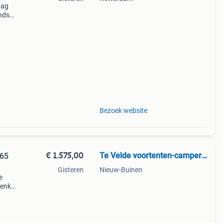
aag
nds
n we
Bezoek website
€ 1.575,00
Te Velde voortenten-campertent
365
Gisteren
Nieuw-Buinen
e
 enkel
t
everd