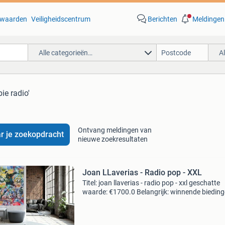
waarden
Veiligheidscentrum
Berichten
Meldingen
Alle categorieën…
A
bie radio'
Ontvang meldingen van
r je zoekopdracht
nieuwe zoekresultaten
Joan LLaverias - Radio pop - XXL
Titel: joan llaverias - radio pop - xxl geschatte
waarde: €1700.0 Belangrijk: winnende biedin
zijn exclusief 9% koperbescherming + €3 kavel
beschrijving unieke grootschalige originele ku