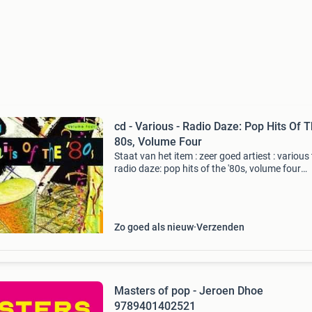
cd - Various - Radio Daze: Pop Hits Of 
80s, Volume Four
Staat van het item : zeer goed artiest : various t
radio daze: pop hits of the '80s, volume four
produktspecificatie nummers 1. One in a milli
you 2. Jesse 3. Hot rod hearts 4. Theme from
Zo goed als nieuw
Verzenden
Masters of pop - Jeroen Dhoe
9789401402521