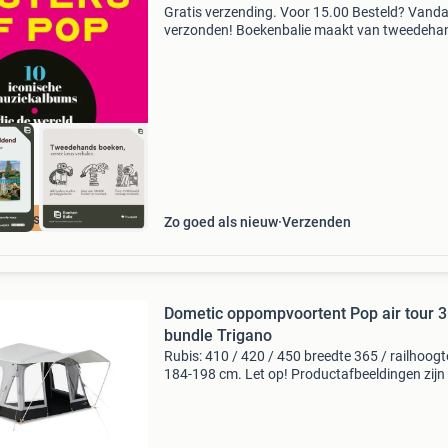
Gratis verzending. Voor 15.00 Besteld? Vand
verzonden! Boekenbalie maakt van tweedeha
jouw eerste keuze. Met een trustscore van 4,8
(excellent) en 30 dagen retour garantie make
dat iedere da
cherpste prijs
Zo goed als nieuw
Verzenden
Dometic oppompvoortent Pop air tour 
bundle Trigano
Rubis: 410 / 420 / 450 breedte 365 / railhoogt
184-198 cm. Let op! Productafbeeldingen zijn
illustratief bedoeld en kunnen afwijken van he
werkelijke product. Tent wordt compleet gelev
me