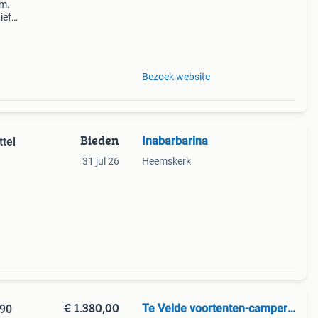
cm.
ief
ifel,
Bezoek website
Bieden
Inabarbarina
tel
31 jul 26
Heemskerk
€ 1.380,00
Te Velde voortenten-campertent
290