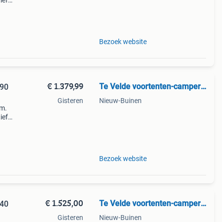
ief
ifel,
Bezoek website
€ 1.379,99
Te Velde voortenten-campertent
290
Gisteren
Nieuw-Buinen
cm.
ief
ifel,
Bezoek website
€ 1.525,00
Te Velde voortenten-campertent
340
Gisteren
Nieuw-Buinen