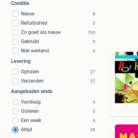
Conditie
Nieuw
8
Refurbished
0
Zo goed als nieuw
763
Gebruikt
9
Niet werkend
0
Levering
Ophalen
27
Verzenden
27
Aangeboden sinds
Vandaag
0
Gisteren
0
Een week
4
Altijd
28