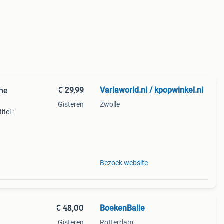
€ 29,99
Variaworld.nl / kpopwinkel.nl
The
Gisteren
Zwolle
itel :
on
Bezoek website
€ 48,00
BoekenBalie
Gisteren
Rotterdam