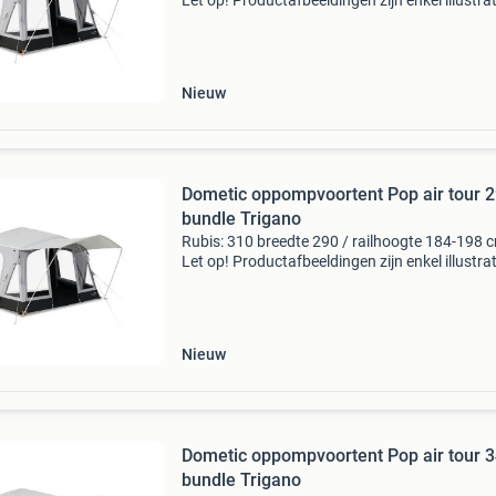
Let op! Productafbeeldingen zijn enkel illustrat
bedoeld en kunnen afwijken van het werkelijke
product. Tent wordt compleet geleveverd met lu
bi
Nieuw
Dometic oppompvoortent Pop air tour 
bundle Trigano
Rubis: 310 breedte 290 / railhoogte 184-198 
Let op! Productafbeeldingen zijn enkel illustrat
bedoeld en kunnen afwijken van het werkelijke
product. Tent wordt compleet geleveverd met lu
bi
Nieuw
Dometic oppompvoortent Pop air tour 
bundle Trigano