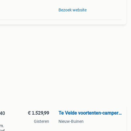
Bezoek website
€ 1.529,99
Te Velde voortenten-campertent
340
Gisteren
Nieuw-Buinen
cm.