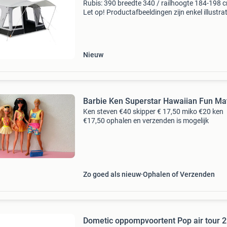
Rubis: 390 breedte 340 / railhoogte 184-198 
Let op! Productafbeeldingen zijn enkel illustrat
bedoeld en kunnen afwijken van het werkelijke
product. Tent wordt compleet geleveverd met lu
bi
Nieuw
Barbie Ken Superstar Hawaiian Fun Mat
Ken steven €40 skipper € 17,50 miko €20 ken
€17,50 ophalen en verzenden is mogelijk
Zo goed als nieuw
Ophalen of Verzenden
Dometic oppompvoortent Pop air tour 