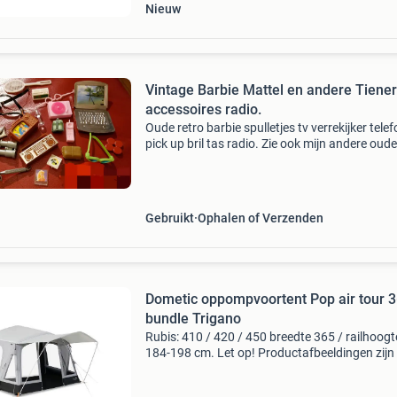
Nieuw
Vintage Barbie Mattel en andere Tiene
accessoires radio.
Oude retro barbie spulletjes tv verrekijker tele
pick up bril tas radio. Zie ook mijn andere oude
fashion doll poppen kleding en accessoires.
Gebruikt
Ophalen of Verzenden
Dometic oppompvoortent Pop air tour 
bundle Trigano
Rubis: 410 / 420 / 450 breedte 365 / railhoogt
184-198 cm. Let op! Productafbeeldingen zijn
illustratief bedoeld en kunnen afwijken van he
werkelijke product. Tent wordt compleet gelev