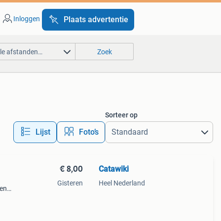
Inloggen
Plaats advertentie
lle afstanden…
Zoek
Sorteer op
Lijst
Foto’s
€ 8,00
Catawiki
Gisteren
Heel Nederland
gen
n