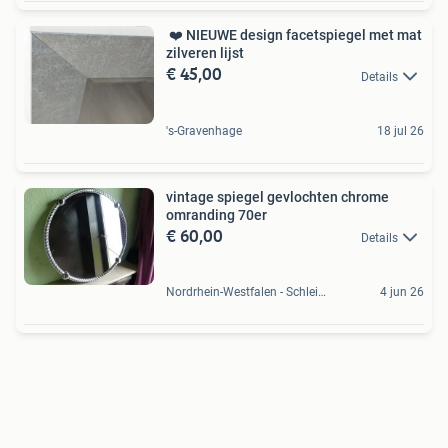
️️ ️️️❤️ NIEUWE design facetspiegel met mat
zilveren lijst
€ 45,00
Details
's-Gravenhage
18 jul 26
vintage spiegel gevlochten chrome
omranding 70er
€ 60,00
Details
Nordrhein-Westfalen - Schleiden, DE
4 jun 26