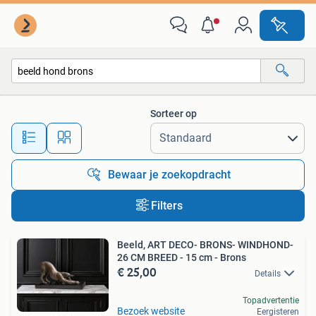
Alle categorieën…
Sorteer op
Alle afstanden…
Bewaar je zoekopdracht
Filters
Beeld, ART DECO- BRONS- WINDHOND-
26 CM BREED - 15 cm - Brons
€ 25,00
Details
Topadvertentie
Bezoek website
Eergisteren