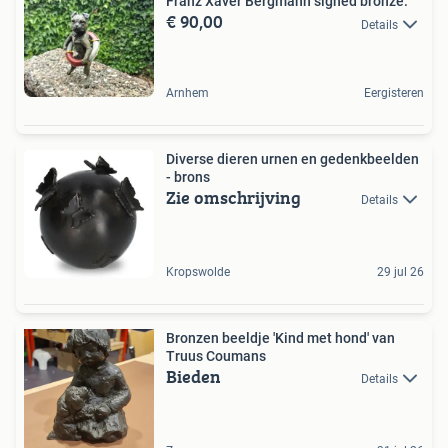
Franz Xaver Bergmann signed bronze.
€ 90,00
Details
Arnhem
Eergisteren
Diverse dieren urnen en gedenkbeelden
- brons
Zie omschrijving
Details
Kropswolde
29 jul 26
Bronzen beeldje 'Kind met hond' van
Truus Coumans
Bieden
Details