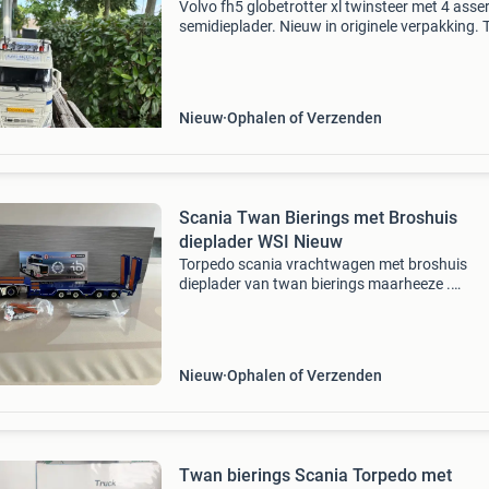
Volvo fh5 globetrotter xl twinsteer met 4 asse
semidieplader. Nieuw in originele verpakking.
bierings maarheeze nederland 🇳🇱. Bij verze
kosten risico koper ophalen gendt mag ook.
Shipping
Nieuw
Ophalen of Verzenden
Scania Twan Bierings met Broshuis
dieplader WSI Nieuw
Torpedo scania vrachtwagen met broshuis
dieplader van twan bierings maarheeze .
Nieuwstaat alleen gebruikt voor foto’s te mak
met lading . Schaal bedraagt 1:50. Fabrikant i
en compleet met cert
Nieuw
Ophalen of Verzenden
Twan bierings Scania Torpedo met