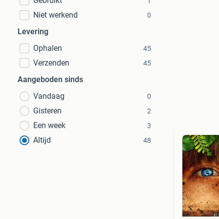
Gebruikt
1
Niet werkend
0
Levering
Ophalen
45
Verzenden
45
Aangeboden sinds
Vandaag
0
Gisteren
2
Een week
3
Altijd
48