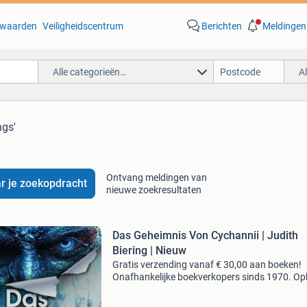
waarden
Veiligheidscentrum
Berichten
Meldingen
Alle categorieën…
A
ngs'
Ontvang meldingen van
r je zoekopdracht
nieuwe zoekresultaten
Das Geheimnis Von Cychannii | Judith
Biering | Nieuw
Gratis verzending vanaf € 30,00 aan boeken!
Onafhankelijke boekverkopers sinds 1970. Op
in onze boekhandel in nijmegen of dezelfde da
verstuurd bij bestellingen van ma t/m vr voor 