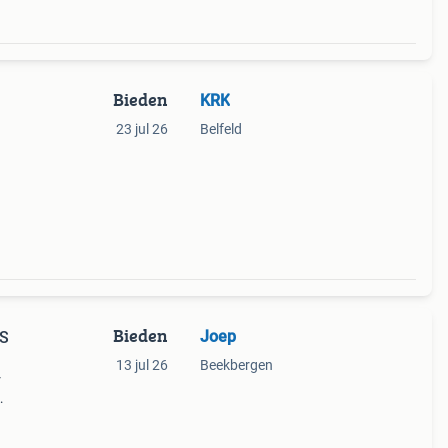
Bieden
KRK
23 jul 26
Belfeld
Bieden
Joep
GS
13 jul 26
Beekbergen
r
mijn