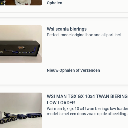
Ophalen
Wsi scania bierings
Perfect model original box and all part incl
Nieuw
Ophalen of Verzenden
WSI MAN TGX GX 10x4 TWAN BIERIN
LOW LOADER
Wsi man tgx gx 10 x4 twan bierings low loade
model is met een doos zoals op de afbeelding
verzenden is op de risico van de koper zie ook 
andere advertenties