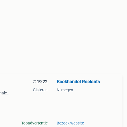
€ 19,22
Boekhandel Roelants
Gisteren
Nijmegen
halen
g
14.00
Topadvertentie
Bezoek website