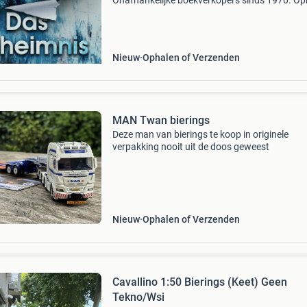
Onafhankelijke boekverkopers sinds 1970. Op
in onze boekhandel in nijmegen of dezelfde da
verstuurd bij bestellingen van ma t/m vr voor 
Uur
Nieuw
Ophalen of Verzenden
MAN Twan bierings
Deze man van bierings te koop in originele
verpakking nooit uit de doos geweest
Nieuw
Ophalen of Verzenden
Cavallino 1:50 Bierings (Keet) Geen
Tekno/Wsi