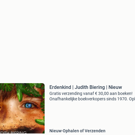
Erdenkind | Judith Biering | Nieuw
Gratis verzending vanaf € 30,00 aan boeken!
Onafhankelijke boekverkopers sinds 1970. Op
in onze boekhandel in nijmegen of dezelfde da
verstuurd bij bestellingen van ma t/m vr voor 
Uur
Nieuw
Ophalen of Verzenden