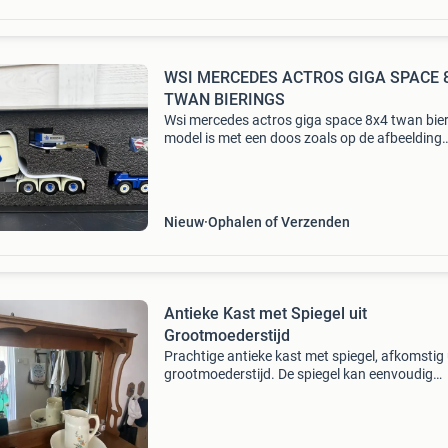
WSI MERCEDES ACTROS GIGA SPACE 
TWAN BIERINGS
Wsi mercedes actros giga space 8x4 twan bie
model is met een doos zoals op de afbeelding
verzenden is op de risico van de koper zie ook 
andere advertenties. 10
Nieuw
Ophalen of Verzenden
Antieke Kast met Spiegel uit
Grootmoederstijd
Prachtige antieke kast met spiegel, afkomstig 
grootmoederstijd. De spiegel kan eenvoudig
verwijderd worden. Ideaal voor een slaapkame
hal. Afmetingen: breedte 115cm, diepte 50cm,
hoogte 170cm