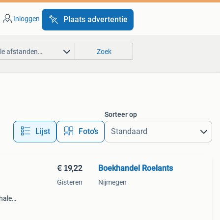
Inloggen
Plaats advertentie
lle afstanden…
Zoek
Sorteer op
Lijst
Foto’s
€ 19,22
Boekhandel Roelants
Gisteren
Nijmegen
halen
g
14.00