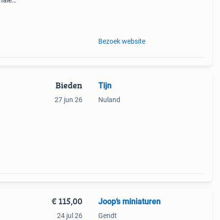
halen
g
14.00
Bezoek website
Bieden
Tijn
27 jun 26
Nuland
€ 115,00
Joop’s miniaturen
24 jul 26
Gendt