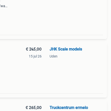
r
 Twan
nden
€ 245,00
JHK Scale models
15 jul 26
Uden
en
s wsi
€ 265,00
Truckcentrum ermelo