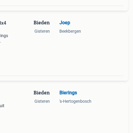
Bieden
Joep
8x4
Gisteren
Beekbergen
rings
mijn
Bieden
Bierings
Gisteren
's-Hertogenbosch
uit
r of