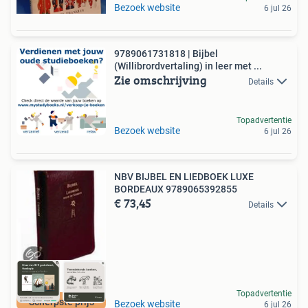
Bezoek website
6 jul 26
9789061731818 | Bijbel
(Willibrordvertaling) in leer met ...
Zie omschrijving
Details
Topadvertentie
Bezoek website
6 jul 26
NBV BIJBEL EN LIEDBOEK LUXE
BORDEAUX 9789065392855
€ 73,45
Details
Topadvertentie
Scherpste prijs
Bezoek website
6 jul 26