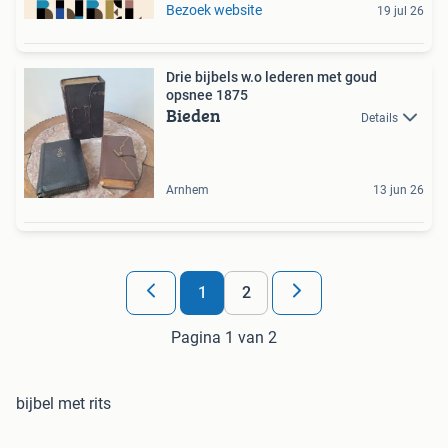
Bezoek website
19 jul 26
Drie bijbels w.o lederen met goud
opsnee 1875
Bieden
Details
Arnhem
13 jun 26
1
2
Pagina 1 van 2
bijbel met rits