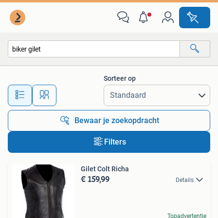
Alle categorieën…
Sorteer op
Alle afstanden…
Bewaar je zoekopdracht
Filters
Gilet Colt Richa
€ 159,99
Details
Topadvertentie