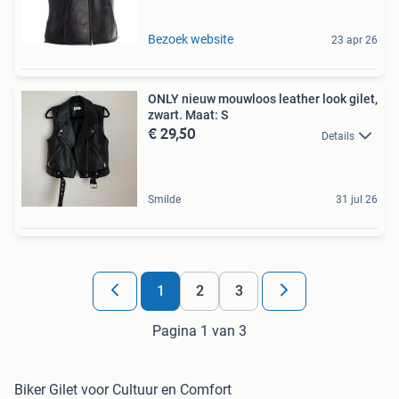
Bezoek website
23 apr 26
ONLY nieuw mouwloos leather look gilet,
zwart. Maat: S
€ 29,50
Details
Smilde
31 jul 26
1
2
3
Pagina 1 van 3
Biker Gilet voor Cultuur en Comfort