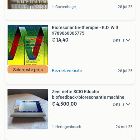
's-Gravenhage
28 jul 26
Bioresonantie-therapie - R.D. Will
9789060305775
€ 14,40
Details
Scherpste prijs
Bezoek website
28 jul 26
Zeer nette SCIO Eductor
biofeedback/bioresonantie machine
€ 4.500,00
Details
's-Hertogenbosch
24 mei 26