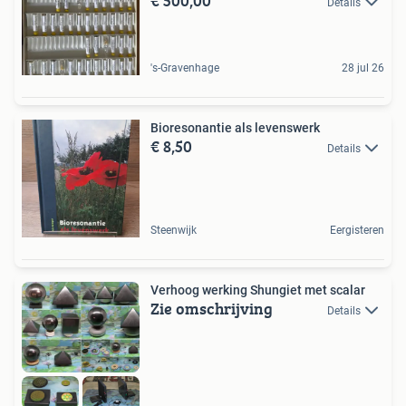
€ 500,00
Details
's-Gravenhage
28 jul 26
Bioresonantie als levenswerk
€ 8,50
Details
Steenwijk
Eergisteren
Verhoog werking Shungiet met scalar
Zie omschrijving
Details