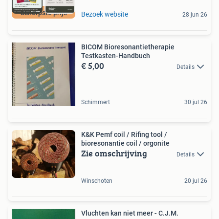
Scherpste prijs
Bezoek website
28 jun 26
BICOM Bioresonantietherapie
Testkasten-Handbuch
€ 5,00
Details
Schimmert
30 jul 26
K&K Pemf coil / Rifing tool /
bioresonantie coil / orgonite
Zie omschrijving
Details
Winschoten
20 jul 26
Vluchten kan niet meer - C.J.M.