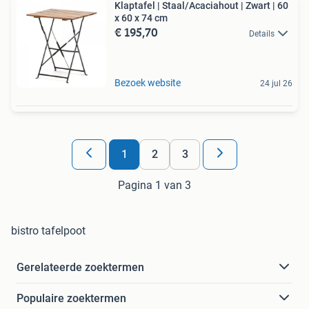
Klaptafel | Staal/Acaciahout | Zwart | 60
x 60 x 74 cm
€ 195,70
Details
Bezoek website
24 jul 26
1
2
3
Pagina 1 van 3
bistro tafelpoot
Gerelateerde zoektermen
Populaire zoektermen