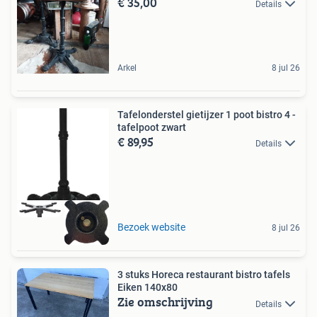
€ 35,00
Details
Arkel
8 jul 26
Tafelonderstel gietijzer 1 poot bistro 4 -
tafelpoot zwart
€ 89,95
Details
Bezoek website
8 jul 26
3 stuks Horeca restaurant bistro tafels
Eiken 140x80
Zie omschrijving
Details