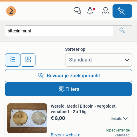
Alle categorieën…
Sorteer op
Alle afstanden…
Bewaar je zoekopdracht
Filters
Wereld. Medal Bitcoin - vergoldet,
versilbert - 2 x 16g
€ 8,00
Details
Topadvertentie
Bezoek website
Vandaag