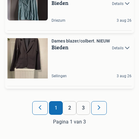
Bieden
Details
Driezum
3 aug 26
Dames blazer/colbert. NIEUW
Bieden
Details
Sellingen
3 aug 26
1
2
3
Pagina 1 van 3