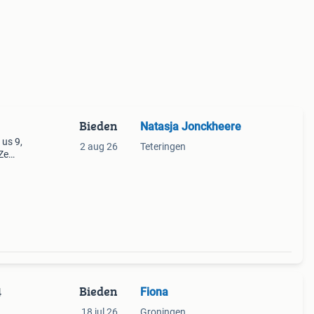
Bieden
Natasja Jonckheere
 us 9,
2 aug 26
Teteringen
Ze
Bieden
Fiona
4
18 jul 26
Groningen