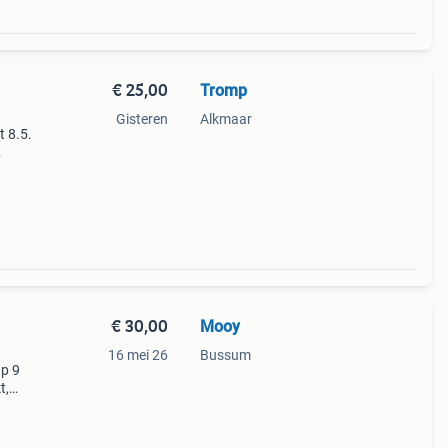
€ 25,00
Tromp
Gisteren
Alkmaar
 8.5.
€ 30,00
Mooy
16 mei 26
Bussum
ap 9
t,
 voor
derde