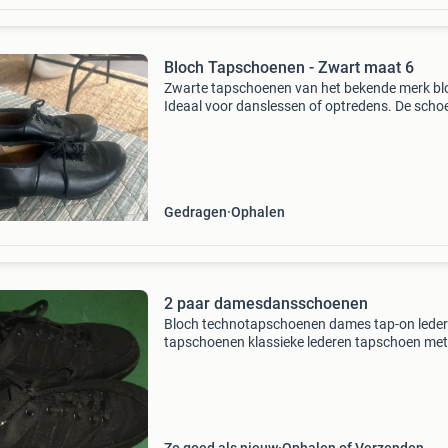
Bloch Tapschoenen - Zwart maat 6
Zwarte tapschoenen van het bekende merk bl
Ideaal voor danslessen of optredens. De sch
zijn gebruikt, maar nog in goede staat en klaa
een volgende danser.
Gedragen
Ophalen
2 paar damesdansschoenen
Bloch technotapschoenen dames tap-on lede
tapschoenen klassieke lederen tapschoen met
buitenzool en hak van 2,5 cm. Geen
maataanduiding. Lengte 24 cm. Functies -de
tapschoen heeft een resoner