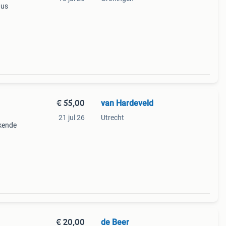
dus
aan de
ks
€ 55,00
van Hardeveld
21 jul 26
Utrecht
kende
€ 20,00
de Beer