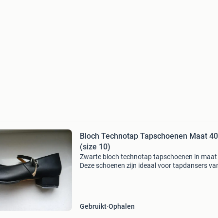
Bloch Technotap Tapschoenen Maat 40
(size 10)
Zwarte bloch technotap tapschoenen in maat
Deze schoenen zijn ideaal voor tapdansers van
niveau en bieden een uitstekende klank en com
Ze zijn gebruikt, maar nog in goede staat en kl
Gebruikt
Ophalen