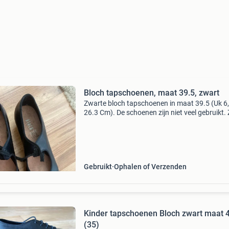
Bloch tapschoenen, maat 39.5, zwart
Zwarte bloch tapschoenen in maat 39.5 (Uk 6,
26.3 Cm). De schoenen zijn niet veel gebruikt. 
zijn te klein voor me en maak er graag iemand
anders blij mee. Kijk ook op mijn andere
advertenties
Gebruikt
Ophalen of Verzenden
Kinder tapschoenen Bloch zwart maat 
(35)