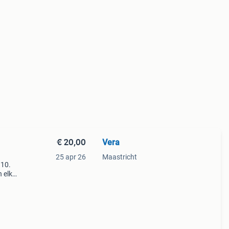
€ 20,00
Vera
25 apr 26
Maastricht
 10.
 elk
fort.
aar v