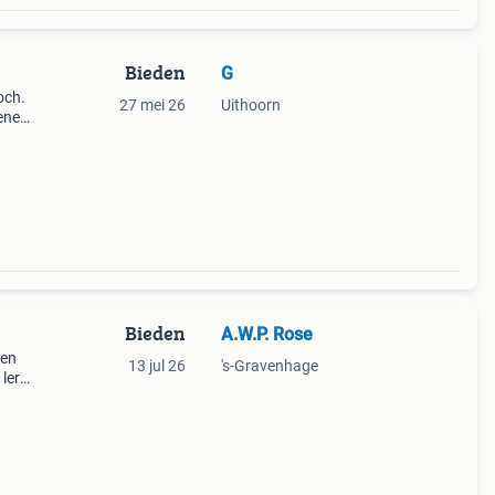
Bieden
G
och.
27 mei 26
Uithoorn
oenen
r voor
Bieden
A.W.P. Rose
ren
13 jul 26
's-Gravenhage
 leren