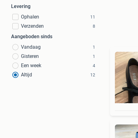
Levering
Ophalen
11
Verzenden
8
Aangeboden sinds
Vandaag
1
Gisteren
1
Een week
4
Altijd
12