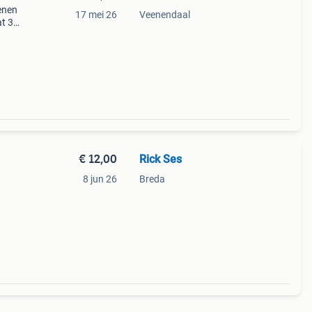
enen
17 mei 26
Veenendaal
t 31.
€ 12,00
Rick Ses
8 jun 26
Breda