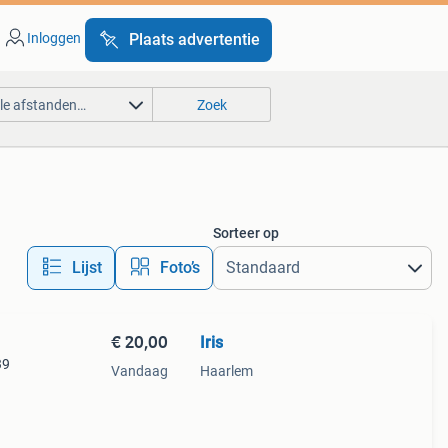
Inloggen
Plaats advertentie
lle afstanden…
Zoek
Sorteer op
Lijst
Foto’s
€ 20,00
Iris
39
Vandaag
Haarlem