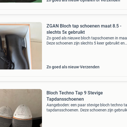
Zo goed als nieuw
Ophalen of Verzenden
ZGAN Bloch tap schoenen maat 8.5 -
slechts 5x gebruikt
Zo goed als nieuwe bloch tapschoenen in maat
Deze schoenen zijn slechts 5 keer gebruikt en
daarna gestopt met tapdansen. Ze zijn in
uitstekende staat en klaar voor een nieuwe
eigenaar die de tapd
Zo goed als nieuw
Verzenden
Bloch Techno Tap 9 Stevige
Tapdansschoenen
Aangeboden: een paar stevige bloch techno t
tapdansschoenen. Deze schoenen zijn gebruik
maar verkeren nog in goede staat en zijn klaar
vele dansuren. Ideaal voor beginners of gevor
dan