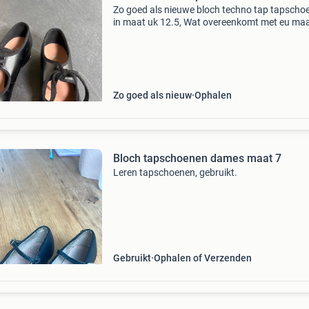
Zo goed als nieuwe bloch techno tap tapscho
in maat uk 12.5, Wat overeenkomt met eu maa
Deze zwarte tapschoenen zijn ideaal voor
beginnende en gevorderde tapdansers. Ze zijn
slechts een paar
Zo goed als nieuw
Ophalen
Bloch tapschoenen dames maat 7
Leren tapschoenen, gebruikt.
Gebruikt
Ophalen of Verzenden