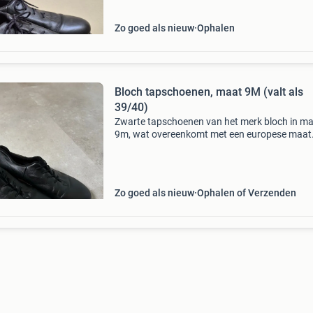
Zo goed als nieuw
Ophalen
Bloch tapschoenen, maat 9M (valt als
39/40)
Zwarte tapschoenen van het merk bloch in m
9m, wat overeenkomt met een europese maat
39/40. De schoenen zijn nog in super goede s
en klaar voor een volgende danser.
Zo goed als nieuw
Ophalen of Verzenden