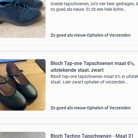
Goede tapschoenen, zo’n vier keer gedragen, 
zo goed als nieuw. Er zit een hele lichte
beschadiging in het leer van de linkerschoen 
rechterzijde (zie foto 5), wat eigenlijk nauwelij
opvalt
Zo goed als nieuw
Ophalen of Verzenden
Bloch Tap-one Tapschoenen maat 6½,
uitstekende staat. zwart
Bloch tap-one tapschoenen maat 6½ in uitste
staat. Leer zwart ophalen of verzenden
verzendkosten voor koper
Zo goed als nieuw
Ophalen of Verzenden
Bloch Techno Tapschoenen - Maat 31