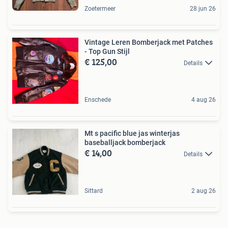
Zoetermeer
28 jun 26
Vintage Leren Bomberjack met Patches
- Top Gun Stijl
€ 125,00
Details
Enschede
4 aug 26
Mt s pacific blue jas winterjas
baseballjack bomberjack
€ 14,00
Details
Sittard
2 aug 26