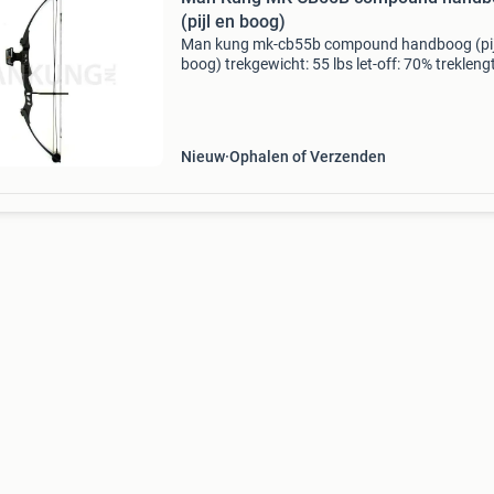
(pijl en boog)
Man kung mk-cb55b compound handboog (pij
boog) trekgewicht: 55 lbs let-off: 70% trekleng
73,7 cm schietsnelheid: 206 fps – 63 m/s gewi
1814 gram lengte: 105,4 cm schroefdraad
vizierbevestig
Nieuw
Ophalen of Verzenden