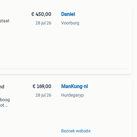
€ 450,00
Daniel
staat
28 jul 26
Voorburg
9–30
€ 169,00
ManKung·nl
nd
28 jul 26
Hurdegaryp
dboog
tot 55
3 tot
ps
Bezoek website