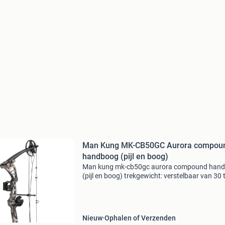
Man Kung MK-CB50GC Aurora compou
handboog (pijl en boog)
Man kung mk-cb50gc aurora compound han
(pijl en boog) trekgewicht: verstelbaar van 30 
lbs let-off: 70% treklengte: verstelbaar van 48,
73,7 cm (19 tot 29 inch) schietsnelheid: 296 f
Nieuw
Ophalen of Verzenden