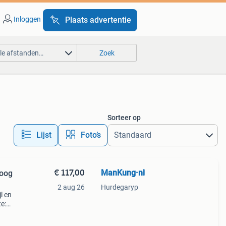
Inloggen
Plaats advertentie
lle afstanden…
Zoek
Sorteer op
Lijst
Foto’s
€ 117,00
ManKung·nl
oog
2 aug 26
Hurdegaryp
l en
te:
cht: