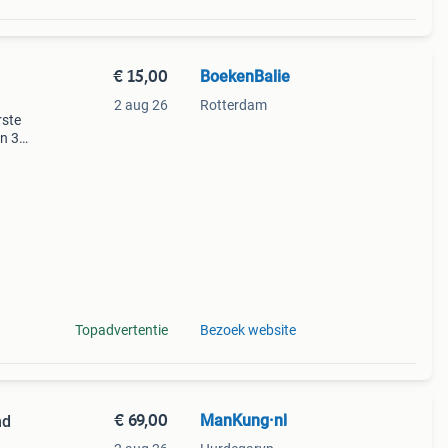
€ 15,00
BoekenBalie
2 aug 26
Rotterdam
rste
en 30
ag
Topadvertentie
Bezoek website
€ 69,00
ManKung·nl
nd