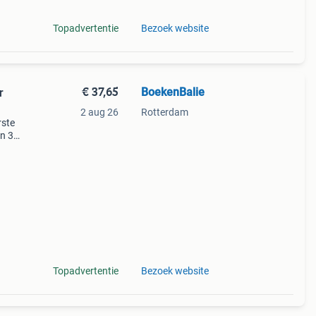
Topadvertentie
Bezoek website
€ 37,65
BoekenBalie
r
2 aug 26
Rotterdam
rste
en 30
ag
Topadvertentie
Bezoek website