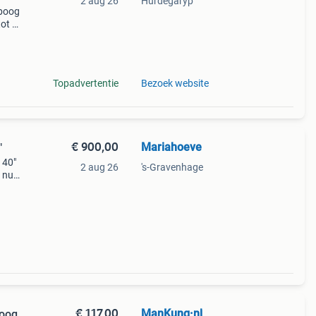
2 aug 26
Hurdegaryp
boog
tot 25
3 tot
1
Topadvertentie
Bezoek website
€ 900,00
Mariahoeve
"
 40"
2 aug 26
's-Gravenhage
 nu
.
€ 117,00
ManKung·nl
oog