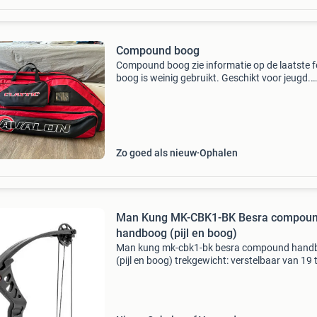
Compound boog
Compound boog zie informatie op de laatste f
boog is weinig gebruikt. Geschikt voor jeugd.
Gebruikt door 12-jarige, normaal postuur. Bie
vanaf €400,00
Zo goed als nieuw
Ophalen
Man Kung MK-CBK1-BK Besra compou
handboog (pijl en boog)
Man kung mk-cbk1-bk besra compound hand
(pijl en boog) trekgewicht: verstelbaar van 19 
lbs let-off: 75% treklengte: verstelbaar van 48,
52,1 cm (19,0 tot 20,5 inch) schietsnelheid: 12