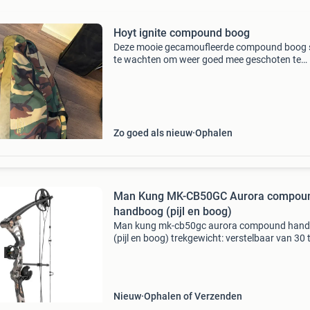
Hoyt ignite compound boog
Deze mooie gecamoufleerde compound boog 
te wachten om weer goed mee geschoten te
worden! Specificaties: model: hoyt ignite
trekgewicht (wt): 15–70 lbs treklengte (dl): 1
inch brace height (s
Zo goed als nieuw
Ophalen
Man Kung MK-CB50GC Aurora compou
handboog (pijl en boog)
Man kung mk-cb50gc aurora compound han
(pijl en boog) trekgewicht: verstelbaar van 30 
lbs let-off: 70% treklengte: verstelbaar van 48,
73,7 cm (19 tot 29 inch) schietsnelheid: 296 f
Nieuw
Ophalen of Verzenden