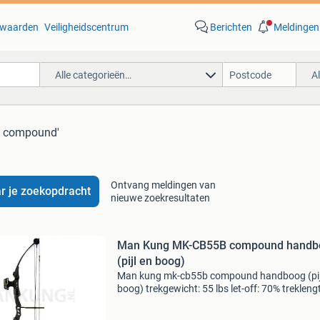
waarden
Veiligheidscentrum
Berichten
Meldingen
Alle categorieën…
A
g compound'
Ontvang meldingen van
r je zoekopdracht
nieuwe zoekresultaten
Man Kung MK-CB55B compound handb
(pijl en boog)
Man kung mk-cb55b compound handboog (pij
boog) trekgewicht: 55 lbs let-off: 70% trekleng
73,7 cm schietsnelheid: 206 fps – 63 m/s gewi
1814 gram lengte: 105,4 cm schroefdraad