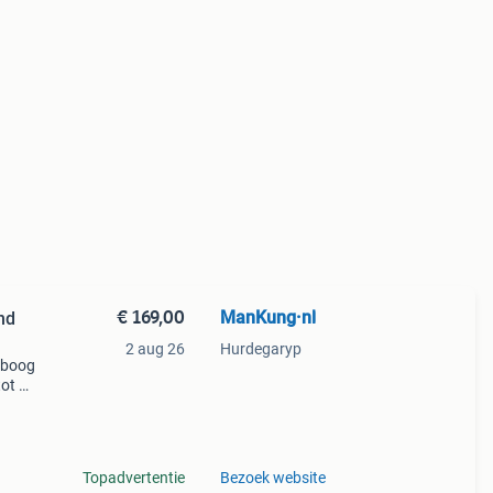
€ 169,00
ManKung·nl
nd
2 aug 26
Hurdegaryp
dboog
tot 55
3 tot
ps
Topadvertentie
Bezoek website