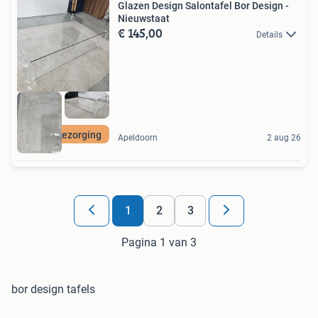
Glazen Design Salontafel Bor Design -
Nieuwstaat
€ 145,00
Details
Gratis Bezorging
Apeldoorn
2 aug 26
1
2
3
Pagina 1 van 3
bor design tafels