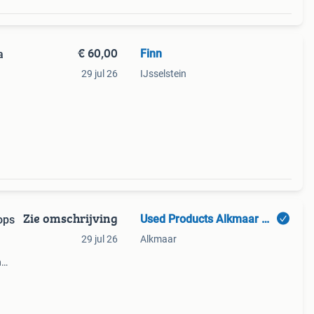
€ 60,00
Finn
a
29 jul 26
IJsselstein
er,
n in
Zie omschrijving
Used Products Alkmaar Dijk 4
ops
29 jul 26
Alkmaar
n
 en
ducts