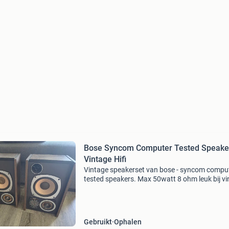
Bose Syncom Computer Tested Speaker
Vintage Hifi
Vintage speakerset van bose - syncom compu
tested speakers. Max 50watt 8 ohm leuk bij v
muziekinstallatie van marantz, akai, sanyo, pi
bang & olufsen, bose en dergelijke. Een set vi
Gebruikt
Ophalen