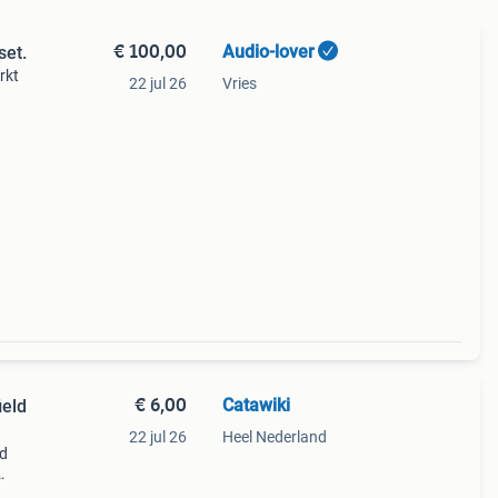
€ 100,00
Audio-lover
set.
rkt
22 jul 26
Vries
. Zet
 weg
€ 6,00
Catawiki
ield
22 jul 26
Heel Nederland
ld