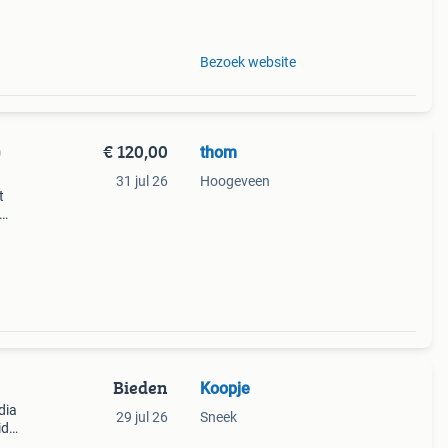
r de
Bezoek website
€ 120,00
thom
0
31 jul 26
Hoogeveen
t
maar
Bieden
Koopje
dia
29 jul 26
Sneek
id