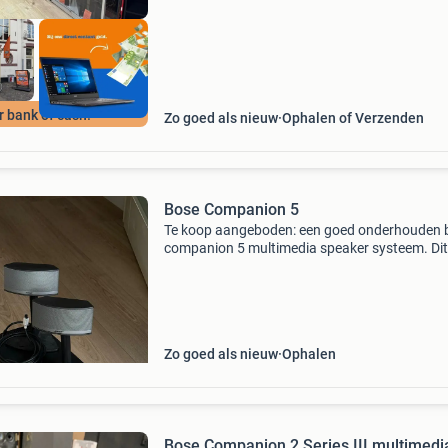
r bank of cash!
Zo goed als nieuw
Ophalen of Verzenden
Bose Companion 5
Te koop aangeboden: een goed onderhouden 
companion 5 multimedia speaker systeem. Dit
Luidsprekersysteem levert een indrukwekkend
geluid voor uw computer of
entertainmentopstelling. Het systee
Zo goed als nieuw
Ophalen
Bose Companion 2 Series III multimedi