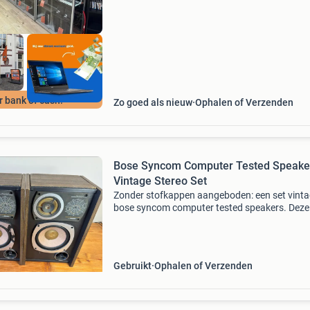
alkmaar, di
r bank of cash!
Zo goed als nieuw
Ophalen of Verzenden
Bose Syncom Computer Tested Speaker
Vintage Stereo Set
Zonder stofkappen aangeboden: een set vint
bose syncom computer tested speakers. Deze
speakers zijn bekend om hun heldere geluid en
robuuste bouwkwaliteit. Ze zijn getest en wer
naar behoren, me
Gebruikt
Ophalen of Verzenden