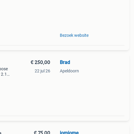
Bezoek website
€ 250,00
Brad
bose
22 jul 26
Apeldoorn
 2.1
€ 75,00
jomjome
a