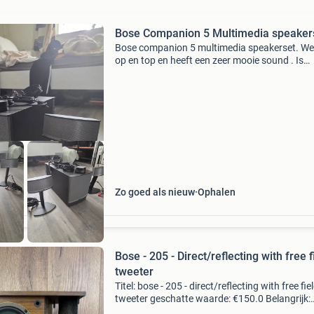
Bose Companion 5 Multimedia speaker
Bose companion 5 multimedia speakerset. We
op en top en heeft een zeer mooie sound . Is
gewoon plug en play op de computer of laptop
is nog te koop bij amazon voor 400€ mag hier
voor
Zo goed als nieuw
Ophalen
Bose - 205 - Direct/reflecting with free f
tweeter
Titel: bose - 205 - direct/reflecting with free fie
tweeter geschatte waarde: €150.0 Belangrijk:
winnende biedingen zijn exclusief 9%