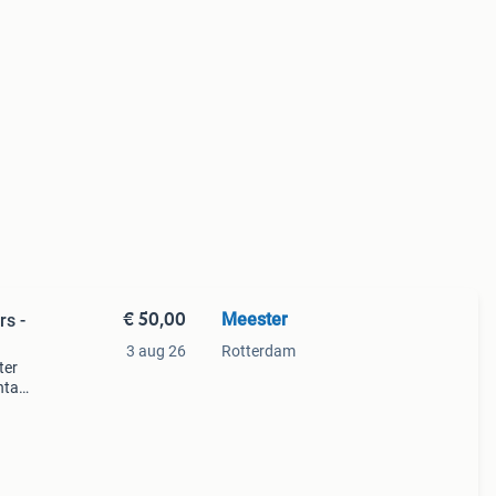
€ 50,00
Meester
s -
3 aug 26
Rotterdam
ter
intage
oneer,