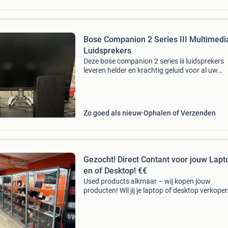
Bose Companion 2 Series III Multimedi
Luidsprekers
Deze bose companion 2 series iii luidsprekers
leveren helder en krachtig geluid voor al uw
multimedia-ervaringen. Ideaal voor uw comput
gaming setup of als aanvulling op uw tv. Ze zij
uitsteken
Zo goed als nieuw
Ophalen of Verzenden
Gezocht! Direct Contant voor jouw Lapt
en of Desktop! €€
Used products alkmaar – wij kopen jouw
producten! Wil jij je laptop of desktop verkope
zonder gedoe? Ontdek hoe je snel, gemakkelijk
veilig jouw toestel kunt verkopen via used pro
alkmaar, di