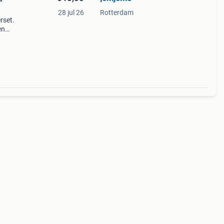
28 jul 26
Rotterdam
rset.
en
ls met
– i