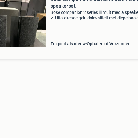
speakerset.
Bose companion 2 series iii multimedia speake
✔ Uitstekende geluidskwaliteit met diepe bas 
helder geluid ✔ werkt perfect, zowel via aux a
computer/laptop ✔ compact en stijlvol design 
Zo goed als nieuw
Ophalen of Verzenden