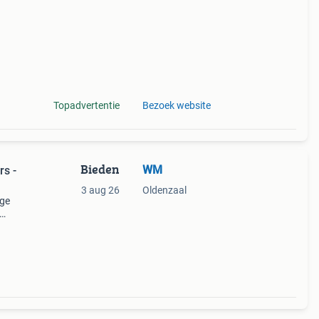
Topadvertentie
Bezoek website
Bieden
WM
s -
3 aug 26
Oldenzaal
age
ken