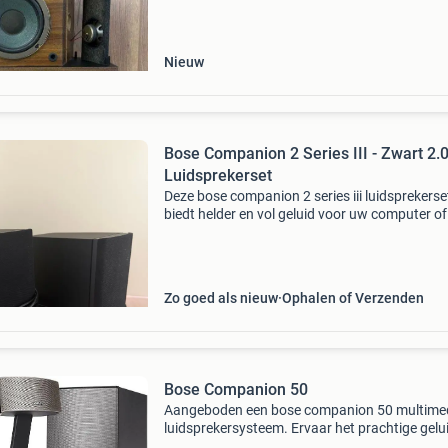
koperbescherming + €3 kavel beschrijving voo
ware
Nieuw
Bose Companion 2 Series III - Zwart 2.
Luidsprekerset
Deze bose companion 2 series iii luidsprekerse
biedt helder en vol geluid voor uw computer of
andere audiobronnen. De set is in gebruikte, 
goede staat en werkt perfect. Ideaal voor het
verbetere
Zo goed als nieuw
Ophalen of Verzenden
Bose Companion 50
Aangeboden een bose companion 50 multime
luidsprekersysteem. Ervaar het prachtige gelu
van deze bose geluid boxen. De 50 serie is de