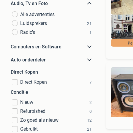
Audio, Tv en Foto
Alle advertenties
Luidsprekers
21
Radio's
1
Pe
Computers en Software
Auto-onderdelen
Direct Kopen
Direct Kopen
7
Conditie
Nieuw
2
Refurbished
0
Zo goed als nieuw
12
Gebruikt
21