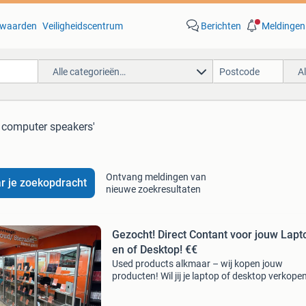
waarden
Veiligheidscentrum
Berichten
Meldingen
Alle categorieën…
A
 computer speakers'
Ontvang meldingen van
r je zoekopdracht
nieuwe zoekresultaten
Gezocht! Direct Contant voor jouw Lapt
en of Desktop! €€
Used products alkmaar – wij kopen jouw
producten! Wil jij je laptop of desktop verkope
zonder gedoe? Ontdek hoe je snel, gemakkelijk
veilig jouw toestel kunt verkopen via used pro