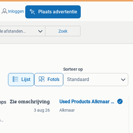
Inloggen
Plaats advertentie
lle afstanden…
Zoek
Sorteer op
Lijst
Foto’s
Zie omschrijving
Used Products Alkmaar Dijk 4
ops
3 aug 26
Alkmaar
n
 en
ducts