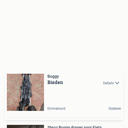
Buggy
Bieden
Details
Emmeloord
Gisteren
Steco Buggy drager voor Fiets