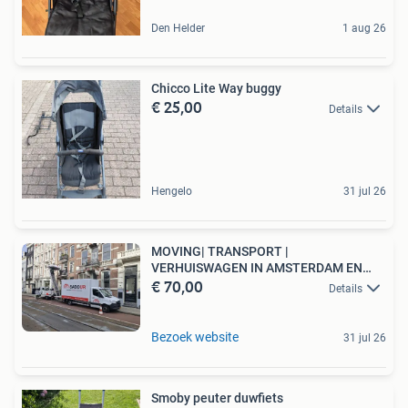
Den Helder
1 aug 26
Chicco Lite Way buggy
€ 25,00
Details
Hengelo
31 jul 26
MOVING| TRANSPORT |
VERHUISWAGEN IN AMSTERDAM EN
€ 70,00
OMGEVING
Details
Bezoek website
31 jul 26
Smoby peuter duwfiets