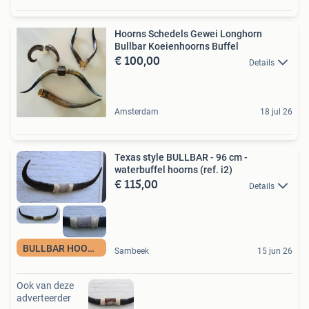
Hoorns Schedels Gewei Longhorn
Bullbar Koeienhoorns Buffel
€ 100,00
Details
Amsterdam
18 jul 26
Texas style BULLBAR - 96 cm -
waterbuffel hoorns (ref. i2)
€ 115,00
Details
BULLBAR HOORNS
Sambeek
15 jun 26
Ook van deze
adverteerder