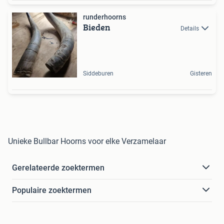
runderhoorns
Bieden
Details
Siddeburen
Gisteren
Unieke Bullbar Hoorns voor elke Verzamelaar
Gerelateerde zoektermen
Populaire zoektermen