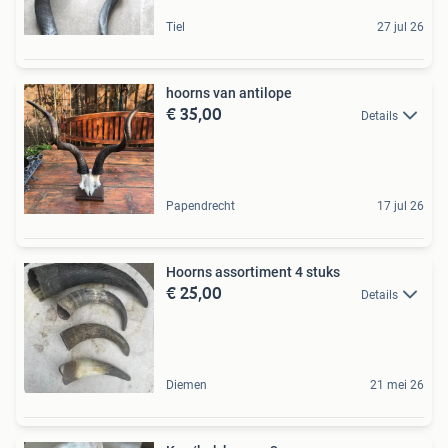
Tiel
27 jul 26
hoorns van antilope
€ 35,00
Details
Papendrecht
17 jul 26
Hoorns assortiment 4 stuks
€ 25,00
Details
Diemen
21 mei 26