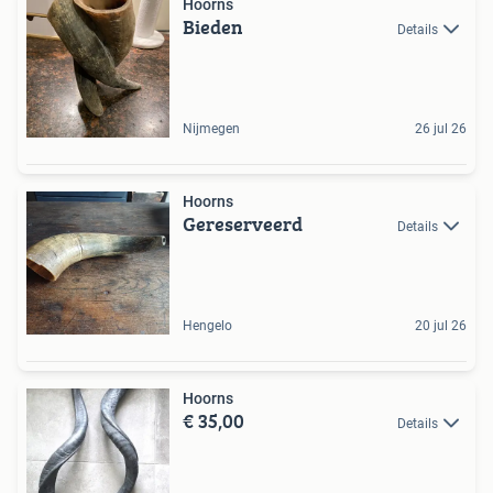
Hoorns
Bieden
Details
Nijmegen
26 jul 26
Hoorns
Gereserveerd
Details
Hengelo
20 jul 26
Hoorns
€ 35,00
Details