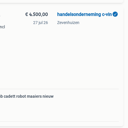
€ 4.500,00
handelsonderneming c-vin
2
27 jul 26
Zevenhuizen
ncl
 4500
b cadett robot maaiers nieuw