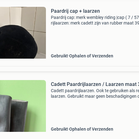
Paardrij cap + laarzen
Paardrij cap: merk wembley riding |cap ( 7 / 57
rijlaarzen: merk cadett zijn van rubber maat 3
Gebruikt
Ophalen of Verzenden
Cadett Paardrijlaarzen / Laarzen maat 
Cadett paardrijlaarzen. Ook te gebruiken als 
laarzen. Gebruikt maar geen beschadigingen 
vraagprijs is exclusief verzendkosten.
Verzendkosten zijn voor rekening van de koper
Ophalen is ook mo
Gebruikt
Ophalen of Verzenden