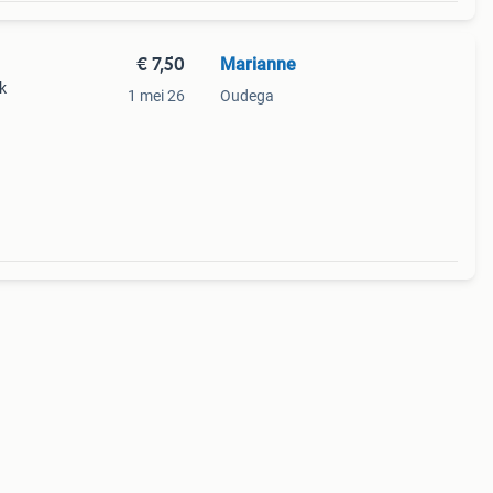
€ 7,50
Marianne
k
1 mei 26
Oudega