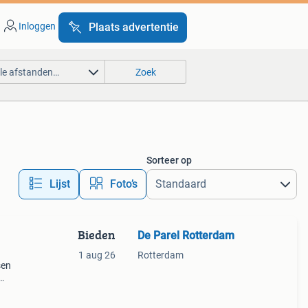
Inloggen
Plaats advertentie
lle afstanden…
Zoek
Sorteer op
Lijst
Foto’s
Bieden
De Parel Rotterdam
1 aug 26
Rotterdam
sen
et een
ag e