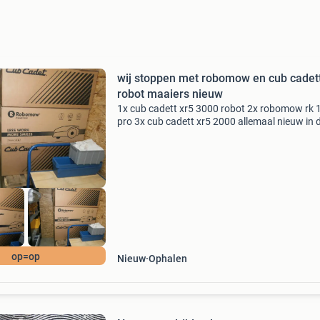
wij stoppen met robomow en cub cadet
robot maaiers nieuw
1x cub cadett xr5 3000 robot 2x robomow rk 
pro 3x cub cadett xr5 2000 allemaal nieuw in 
doos tevens een stelling vol met nieuwe onder
2x gebruikte robomow robots 1 koop
op=op
Nieuw
Ophalen