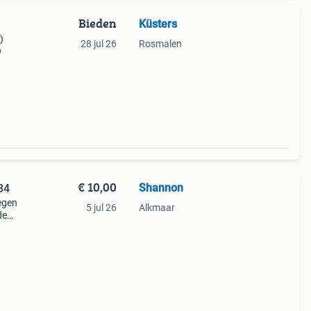
Bieden
Küsters
)
28 jul 26
Rosmalen
9
€ 10,00
Shannon
34
regen
5 jul 26
Alkmaar
de
.