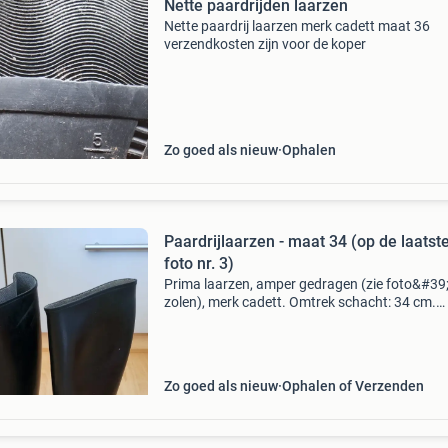
Nette paardrijden laarzen
Nette paardrij laarzen merk cadett maat 36
verzendkosten zijn voor de koper
Zo goed als nieuw
Ophalen
Paardrijlaarzen - maat 34 (op de laatst
foto nr. 3)
Prima laarzen, amper gedragen (zie foto&#39
zolen), merk cadett. Omtrek schacht: 34 cm.
Hoogte (van hiel tot knieholte, dus zonder de h
34 cm.
Zo goed als nieuw
Ophalen of Verzenden