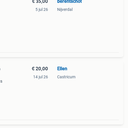
€ 35,00
berentschot
5 jul 26
Nijverdal
€ 20,00
Ellen
e
14 jul 26
Castricum
;s
ak):