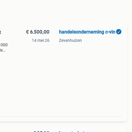
€ 6.500,00
handelsonderneming c-vin
t
14 mei 26
Zevenhuizen
1000
de
delen