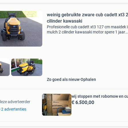
weinig gebruikte zware cub cadett xt3 
cilinder kawasaki
Profesionelle cub cadett xt3 127 cm maaidek i
mulch 2 cilinder kawasaki motor spere 1 jaar
gebruikt nog maar 48 uur kost 7300 nieuw nu
heeft onderhoudsbeurt gehad
Zo goed als nieuw
Ophalen
wij stoppen met robomow en cu
€ 6.500,00
deze adverteerder
e 2 advertenties