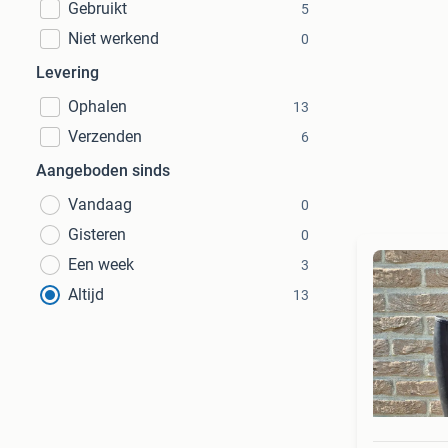
Gebruikt
5
Niet werkend
0
Levering
Ophalen
13
Verzenden
6
Aangeboden sinds
Vandaag
0
Gisteren
0
Een week
3
Altijd
13