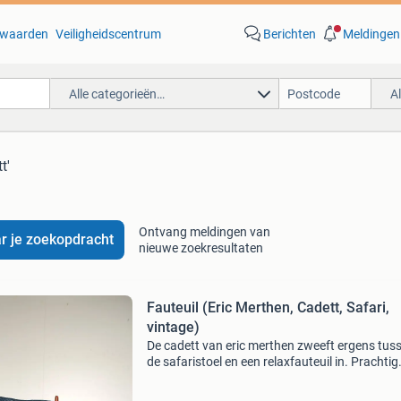
waarden
Veiligheidscentrum
Berichten
Meldingen
Alle categorieën…
A
t'
Ontvang meldingen van
r je zoekopdracht
nieuwe zoekresultaten
Fauteuil (Eric Merthen, Cadett, Safari,
vintage)
De cadett van eric merthen zweeft ergens tus
de safaristoel en een relaxfauteuil in. Prachtig
vollekern rosewood, een chique groen leder m
beetje patina. Neemt niet te veel ruimte in besl