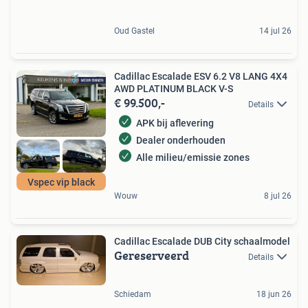
Oud Gastel
14 jul 26
Cadillac Escalade ESV 6.2 V8 LANG 4X4
AWD PLATINUM BLACK V-S
€ 99.500,-
Details
APK bij aflevering
Dealer onderhouden
Alle milieu/emissie zones
Vspec vip black
Wouw
8 jul 26
Cadillac Escalade DUB City schaalmodel
Gereserveerd
Details
Schiedam
18 jun 26