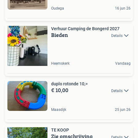
Oudega
16 jun 26
Verhuur Camping de Bongerd 2027
Bieden
Details
Heemskerk
Vandaag
duplo rotonde 10,=
€ 10,00
Details
Maasdijk
25 jun 26
TE KOOP
Zie omschrijving
Details