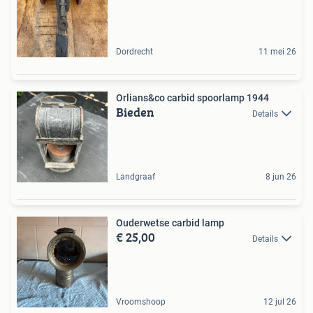
Dordrecht
11 mei 26
Orlians&co carbid spoorlamp 1944
Bieden
Details
Landgraaf
8 jun 26
Ouderwetse carbid lamp
€ 25,00
Details
Vroomshoop
12 jul 26