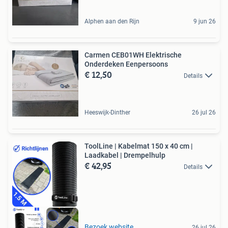
Alphen aan den Rijn
9 jun 26
Carmen CEB01WH Elektrische
Onderdeken Eenpersoons
€ 12,50
Details
Heeswijk-Dinther
26 jul 26
ToolLine | Kabelmat 150 x 40 cm |
Laadkabel | Drempelhulp
€ 42,95
Details
Bezoek website
26 jul 26