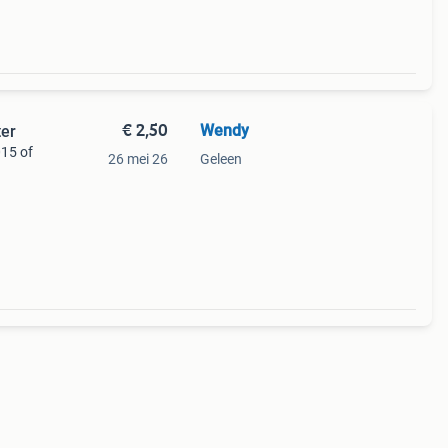
€ 2,50
Wendy
ter
015 of
26 mei 26
Geleen