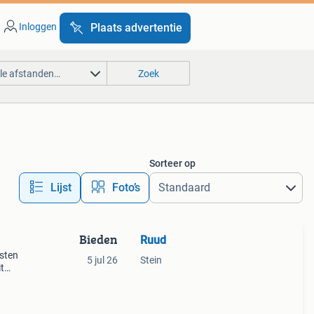
Inloggen
Plaats advertentie
lle afstanden…
Zoek
Sorteer op
Lijst
Foto’s
Bieden
Ruud
osten
5 jul 26
Stein
t