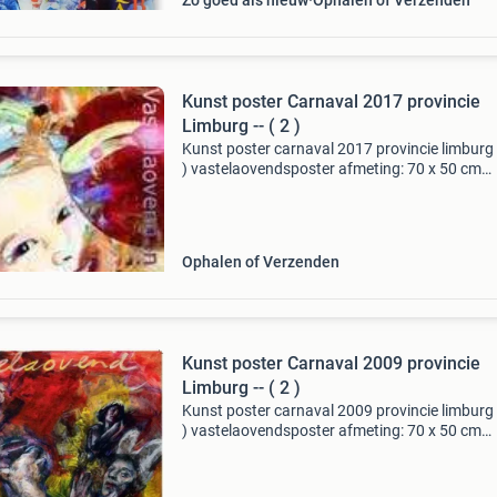
Zo goed als nieuw
Ophalen of Verzenden
Kunst poster Carnaval 2017 provincie
Limburg -- ( 2 )
Kunst poster carnaval 2017 provincie limburg -
) vastelaovendsposter afmeting: 70 x 50 cm
verzendkosten 7.45 2017 Van sjer jacobs de
nieuwe carnavalsposter van de limburger
vastelaovend 2017 is d
Ophalen of Verzenden
Kunst poster Carnaval 2009 provincie
Limburg -- ( 2 )
Kunst poster carnaval 2009 provincie limburg -
) vastelaovendsposter afmeting: 70 x 50 cm
porto:7.45 2009 Van frans malschaert de sje
kraft kompenei (skk), de provincie limburg en 
media groe