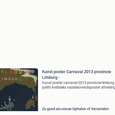
Kunst poster Carnaval 2013 provincie
Limburg -
Kunst poster carnaval 2013 provincie limburg 
judith krebbekx vastelaovendsposter afmeting
x 50 cm porto: 7.45 2013 Van judith krebbekx
beeldend kunstenares judith krebbekx (1967),
wonend en werk
Zo goed als nieuw
Ophalen of Verzenden