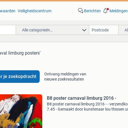
waarden
Veiligheidscentrum
Berichten
Meldingen
Alle categorieën…
A
aval limburg posters'
Ontvang meldingen van
r je zoekopdracht
nieuwe zoekresultaten
B8 poster carnaval limburg 2016 -
B8 poster carnaval limburg 2016 - - verzendk
7.45 - Gemaakt door kunstenaar lou thissen ui
landgraaf.