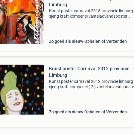
Limburg
Kunst poster carnaval 2018 provincie limburg
sjeng kraft kompenei vastelaovendsposter
afmeting: 70 x 50 cm porto: 7.45 2018 Van ja
jetlag de provinciale kunstposter vastelaovend
limburg is dit
Zo goed als nieuw
Ophalen of Verzenden
Kunst poster Carnaval 2012 provincie
Limburg
Kunst poster carnaval 2012 provincie limburg
sjeng kraft kompenei ( 2 ) vastelaovendsposte
afmeting: 70 x 50 cm verzenkosten: 7.45 201
sidi el karchi de media groep limburg, de sjeng 
kom
Zo goed als nieuw
Ophalen of Verzenden