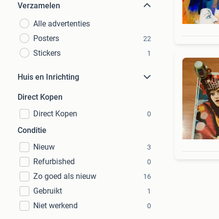
Verzamelen
Alle advertenties
Posters
22
Stickers
1
Huis en Inrichting
Direct Kopen
Direct Kopen
0
Conditie
Nieuw
3
Refurbished
0
Zo goed als nieuw
16
Gebruikt
1
Niet werkend
0