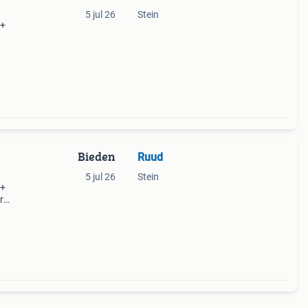
5 jul 26
Stein
 +
mes
 in
Bieden
Ruud
5 jul 26
Stein
 +
r
2 Van
kraft