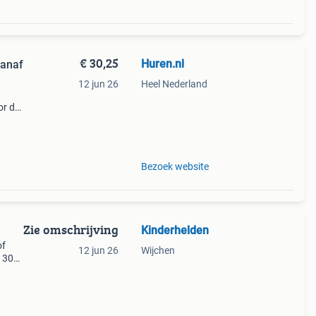
€ 30,25
Huren.nl
vanaf
12 jun 26
Heel Nederland
or de
 jouw
Bezoek website
Zie omschrijving
Kinderhelden
of
12 jun 26
Wijchen
: 30