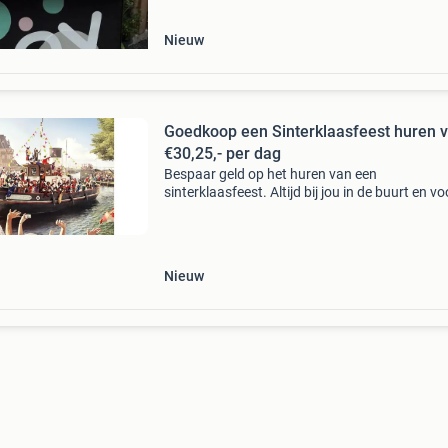
Nieuw
Goedkoop een Sinterklaasfeest huren 
€30,25,- per dag
Bespaar geld op het huren van een
sinterklaasfeest. Altijd bij jou in de buurt en vo
laagste prijs! Vergelijk alle verhuurbedrijven in
regio en maak de beste huurdeal.
Nieuw