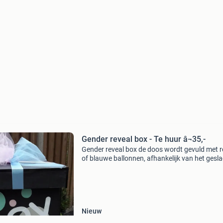
Gender reveal box - Te huur â¬35,-
Gender reveal box de doos wordt gevuld met 
of blauwe ballonnen, afhankelijk van het gesl
maak de deksel van de doos open om het gesl
te onthullen te huur vanaf €15,- we vragen ee
Nieuw