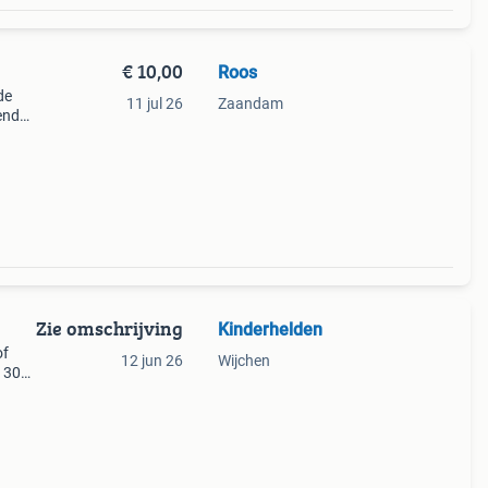
€ 10,00
Roos
de
11 jul 26
Zaandam
end
Zie omschrijving
Kinderhelden
of
12 jun 26
Wijchen
: 30