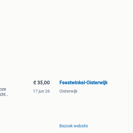
€ 35,00
Feestwinkel-Oisterwijk
roze
17 jun 26
Oisterwijk
acht
acht
n bo
Bezoek website