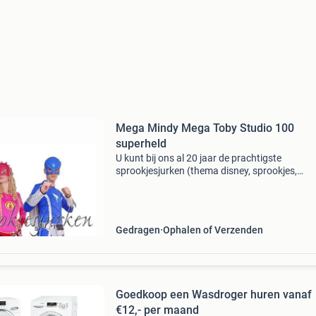
Mega Mindy Mega Toby Studio 100
superheld
U kunt bij ons al 20 jaar de prachtigste
sprookjesjurken (thema disney, sprookjes,
disco/foute party) huren, waaronder: mega m
kostuum. Huurprijs €30,99 kostuum inclusief 
riem en masker
Gedragen
Ophalen of Verzenden
Goedkoop een Wasdroger huren vanaf
€12,- per maand