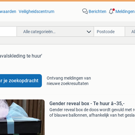
waarden
Veiligheidscentrum
Berichten
Meldingen
Alle categorieën…
A
avalskleding te huur'
Ontvang meldingen van
r je zoekopdracht
nieuwe zoekresultaten
Gender reveal box - Te huur â¬35,-
Gender reveal box de doos wordt gevuld met 
of blauwe ballonnen, afhankelijk van het gesl
maak de deksel van de doos open om het gesl
te onthullen te huur vanaf €15,- we vragen ee