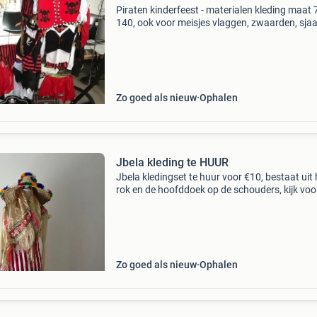
Piraten kinderfeest - materialen kleding maat 
140, ook voor meisjes vlaggen, zwaarden, sjaal
ooglapjes, haken, schatkist alleen te huur (voo
week) alleen ophalen en terugbrengen
Zo goed als nieuw
Ophalen
Jbela kleding te HUUR
Jbela kledingset te huur voor €10, bestaat uit
rok en de hoofddoek op de schouders, kijk voo
meer feestelijke jurken en andere feestelijke sp
naar mijn andere advertenties,ophalen en
Zo goed als nieuw
Ophalen