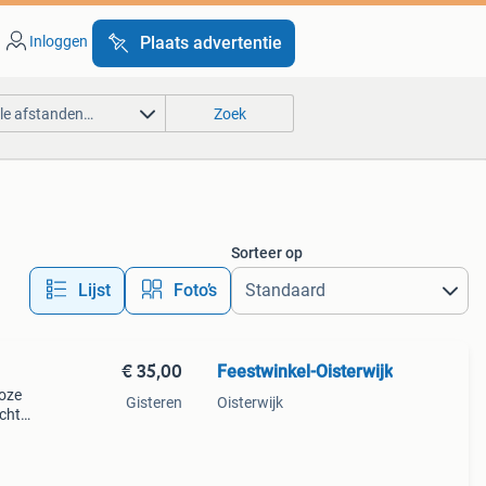
Inloggen
Plaats advertentie
lle afstanden…
Zoek
Sorteer op
Lijst
Foto’s
€ 35,00
Feestwinkel-Oisterwijk
roze
Gisteren
Oisterwijk
acht
acht
n bo