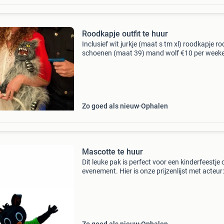
Roodkapje outfit te huur
Inclusief wit jurkje (maat s tm xl) roodkapje ro
schoenen (maat 39) mand wolf €10 per week
borg €30
Zo goed als nieuw
Ophalen
Mascotte te huur
Dit leuke pak is perfect voor een kinderfeestje 
evenement. Hier is onze prijzenlijst met acteur
minuten kost €90 60 minuten kost €180 120
minuten kost €300 de prijzen zijn exclus