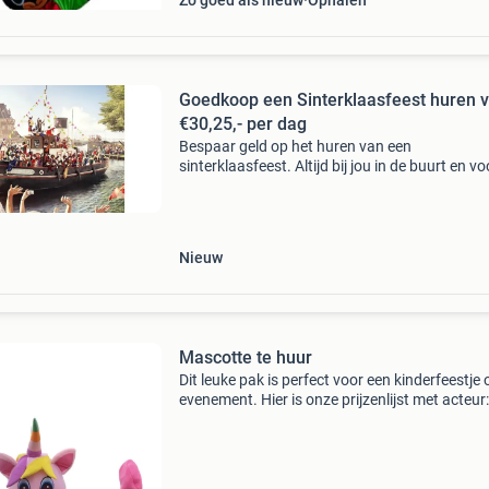
Zo goed als nieuw
Ophalen
Goedkoop een Sinterklaasfeest huren 
€30,25,- per dag
Bespaar geld op het huren van een
sinterklaasfeest. Altijd bij jou in de buurt en vo
laagste prijs! Vergelijk alle verhuurbedrijven in
regio en maak de beste huurdeal.
Nieuw
Mascotte te huur
Dit leuke pak is perfect voor een kinderfeestje 
evenement. Hier is onze prijzenlijst met acteur
minuten kost €90 60 minuten kost €180 120
minuten kost €300 de prijzen zijn exclus