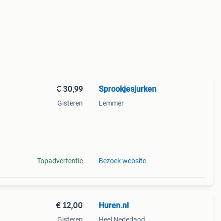
€ 30,99
Sprookjesjurken
Gisteren
Lemmer
indy
cape,
Topadvertentie
Bezoek website
€ 12,00
Huren.nl
Gisteren
Heel Nederland