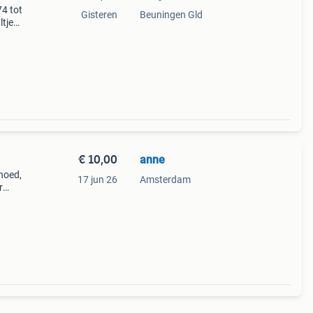
74 tot
Gisteren
Beuningen Gld
tjes,
r 1
€ 10,00
anne
 hoed,
17 jun 26
Amsterdam
r
ullen